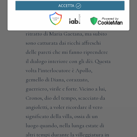
amati paesaggi di mare, della sua terra
ACCETTA
d’origine. Quasi nascosto, riconosco
appeso ad una parete un piccolo
ritratto di Maria Gaetana, ma subito
sono catturata dai ricchi affreschi
delle pareti che mi fanno riprendere
il dialogo interiore con gli dèi. Questa
volta l’interlocutore è Apollo,
gemello di Diana, corazzato,
guerriero, virile e forte. Vicino a lui,
Cronos, dio del tempo, scacciato da
angioletti, a voler ricordare il vero
significato della villa, ossia di un
luogo quando, nella lunga estate di
altri tempi durante la villeggiatura in