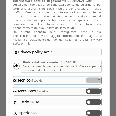
Informativa ai sensi del Regolamento UE 2016/679 (GDPR)
Utilizziamo i cookies per personalizzare contenuti ed annunci, per
protetta da una quieta nebbiolina
fornire funzionalità dei social media e per analizzare il nostro
traffico. Condividiamo inoltre informazioni sul modo in cui
invernale, che la rende unica come un
utilizza il nostro sito con i nostri partner che si occupano di
analisi dei dati web, pubblicità e social media, i quali potrebbero
bocciolo di rosa preservato, al sicuro,
combinarle con altre informazioni che ha fornito loro o che
hanno raccolto dal suo utilizzo dei loro servizi.
sotto un velo di ghiaccio, d’inverno. È
Da questo pannello puoi configurare tutte le tue
preferenze. Puoi trovare maggiori informazioni e dettagli sulla
un piccolo scrigno prezioso, un luogo
modalità di trattamento dei tuoi dati sulla nostra pagina
Privacy
policy art. 13.
raccolto, curato ed ospitale, uno di
Privacy policy art. 13
quegli angoli della Brianza dove
rifugiarsi per un momento di
Titolare del trattamento
: VILLAGO SRL
Garante per la protezione dei dati
: Garante per la
romantica quiete, una cena elegante o
protezione dei dati personali
per il nobile momento del tè inglese.
Tecnico
5 cookie
Giardini sempre in fiore, panorami
dove lo sguardo si perde insieme al
Terze Parti
3 cookie
cuore e padroni di casa sempre
Funzionalità
cordialmente ospitali. Non si può
Esperienza
tralasciare quel mormorio curioso di