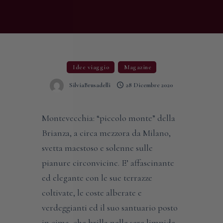
Idee viaggio
Magazine
SilviaBrusadelli
28 Dicembre 2020
Montevecchia: “piccolo monte” della
Brianza, a circa mezzora da Milano,
svetta maestoso e solenne sulle
pianure circonvicine. E’ affascinante
ed elegante con le sue terrazze
coltivate, le coste alberate e
verdeggianti ed il suo santuario posto
in cima, che brilla nelle sere limpide,