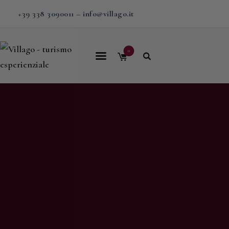
+39 338 3090011
–
info@villago.it
0
Home
Villago
Proposte
Soggiorni
V-BOX
Calendario
Shop
Magazine