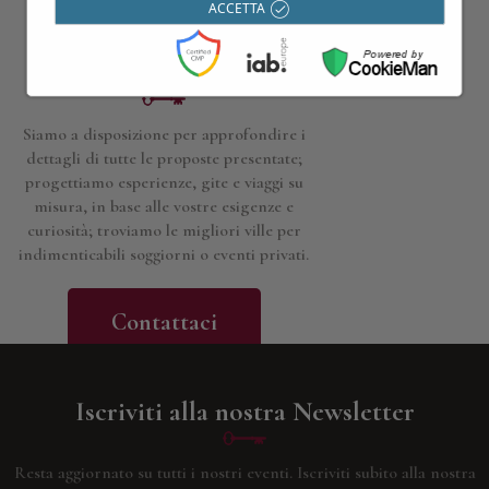
ACCETTA
Contattaci per maggiori
informazioni
Siamo a disposizione per approfondire i
dettagli di tutte le proposte presentate;
progettiamo esperienze, gite e viaggi su
misura, in base alle vostre esigenze e
curiosità; troviamo le migliori ville per
indimenticabili soggiorni o eventi privati.
Contattaci
Iscriviti alla nostra Newsletter
Resta aggiornato su tutti i nostri eventi.
Iscriviti subito alla nostra