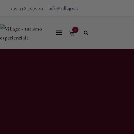
+39 338 3090011
–
info@villago.it
0
Home
Villago
Proposte
Soggiorni
V-BOX
Calendario
Shop
Magazine