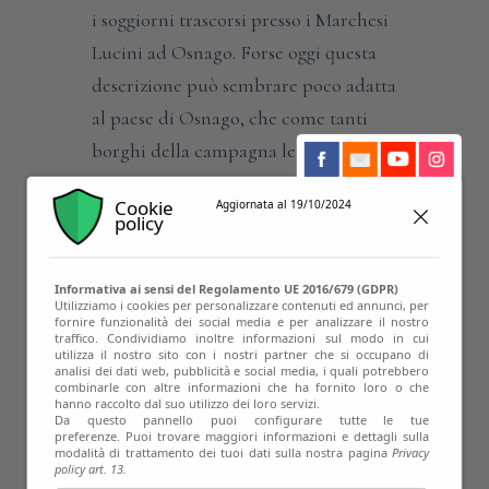
i soggiorni trascorsi presso i Marchesi
Lucini ad Osnago. Forse oggi questa
descrizione può sembrare poco adatta
al paese di Osnago, che come tanti
borghi della campagna lecchese si è
trasformato con la crescita
Cookie
Aggiornata al 19/10/2024
industriale, ma il centro storico
policy
conserva ancora tracce del suo
glorioso passato…
Informativa ai sensi del Regolamento UE 2016/679 (GDPR)
Utilizziamo i cookies per personalizzare contenuti ed annunci, per
fornire funzionalità dei social media e per analizzare il nostro
Se anche voi volete conoscere questo
traffico. Condividiamo inoltre informazioni sul modo in cui
utilizza il nostro sito con i nostri partner che si occupano di
borgo affascinante, vi consiglio di
analisi dei dati web, pubblicità e social media, i quali potrebbero
combinarle con altre informazioni che ha fornito loro o che
percorrere Via Roma. Passeggio lungo
hanno raccolto dal suo utilizzo dei loro servizi.
Da questo pannello puoi configurare tutte le tue
la via principale, e mi trovo di fronte
preferenze. Puoi trovare maggiori informazioni e dettagli sulla
modalità di trattamento dei tuoi dati sulla nostra pagina
Privacy
ad un palazzo davvero unico, che
policy art. 13.