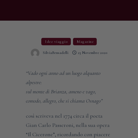
Idee viaggio
Magazine
SilviaBrusadelli
23 Novembre 2020
“Vado ogni anno ad un luogo alquanto
alpestre:
sul monte di Brianza, ameno e vago,
comodo, allegro, che si chiama Osnago”
così scriveva nel 1774 circa il poeta
Gian Carlo Passeroni, nella sua opera
“Il Cicerone”, ricordando con piacere