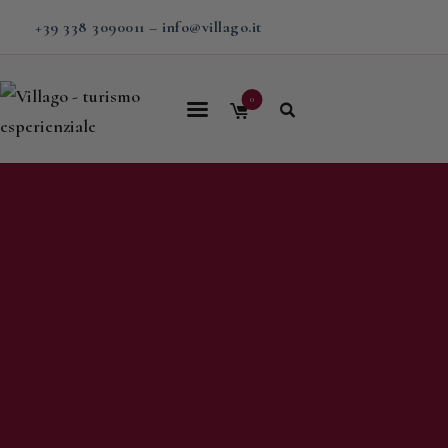
+39 338 3090011
–
info@villago.it
0
Home
Villago
Proposte
Soggiorni
V-BOX
Calendario
Shop
Magazine