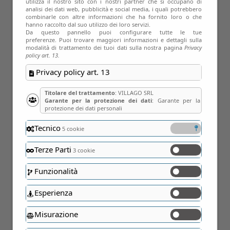
utilizza il nostro sito con i nostri partner che si occupano di
analisi dei dati web, pubblicità e social media, i quali potrebbero
combinarle con altre informazioni che ha fornito loro o che
PERCHE’ PROPRIO UN
hanno raccolto dal suo utilizzo dei loro servizi.
LETTO A BALDACCHINO?
Da questo pannello puoi configurare tutte le tue
preferenze. Puoi trovare maggiori informazioni e dettagli sulla
modalità di trattamento dei tuoi dati sulla nostra pagina
Privacy
Lifestyle
Magazine
30
policy art. 13.
Settembre 2021
Privacy policy art. 13
Storia e curiosità dei letti a
Titolare del trattamento
: VILLAGO SRL
baldacchino nella storia e
Garante per la protezione dei dati
: Garante per la
protezione dei dati personali
nell’evoluzione moderna…
Tecnico
Quante volte, guardando un bel
5 cookie
letto a baldacchino in una villa,
Terze Parti
3 cookie
vi siete immedesimati nelle
Funzionalità
nobildonne o nei nobiluomini…
Esperienza
Misurazione
MAI FAR SEDERE TREDICI