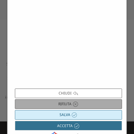
>
1
2
Contattaci per maggiori
informazioni
Siamo a disposizione per approfondire i
dettagli di tutte le proposte presentate;
progettiamo esperienze, gite e viaggi su
misura, in base alle vostre esigenze e
curiosità; troviamo le migliori ville per
CHIUDI
indimenticabili soggiorni o eventi privati.
RIFIUTA
Contattaci
SALVA
ACCETTA