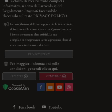
Dichiaro di aver ricevuto completa
informativa ai sensi dell’articolo 13 del
(accessibile
Regolamento 679/2016
cliccando sul tasto
PRIVACY POLICY
)
La compilazione del form rappresenta la tua richiesta
di iscrizione alla nostra newsletter. Questo form non
è inteso per nessuna altra attività. La sua
compilazione rappresenta la tua espressione libera di
consenso al trattamento dei dati.
PRIVACY POLICY
Per maggiori infomazioni sulle
condizioni generali
clicca qui.
RESETTA
CONFERMA
Facebook
Youtube