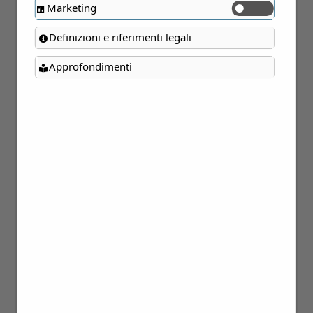
PERSONE A TAVOLA!
Marketing
Lifestyle
Magazine
30
Definizioni e riferimenti legali
Settembre 2021
Approfondimenti
Una preziosa regola di Bon Ton
per evitare un vero e proprio
danno esistenziale… Dopo vari
studi sul tema delle buone
maniere a tavola, sono sempre
più convinto che tra le…
LE STECCHE DELLA
CAMICIA SONO
INDISPENSABILI…
ALMENO IN ITALIA