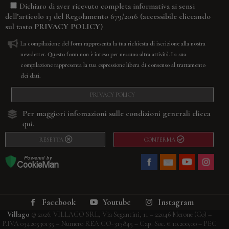
Dichiaro di aver ricevuto completa informativa ai sensi
(accessibile cliccando
dell’articolo 13 del Regolamento 679/2016
sul tasto
PRIVACY POLICY
)
La compilazione del form rappresenta la tua richiesta di iscrizione alla nostra
newsletter. Questo form non è inteso per nessuna altra attività. La sua
compilazione rappresenta la tua espressione libera di consenso al trattamento
dei dati.
PRIVACY POLICY
Per maggiori infomazioni sulle condizioni generali
clicca
qui.
RESETTA
CONFERMA
Facebook
Youtube
Instagram
Villago
© 2026. VILLAGO SRL, Via Segantini, 11 – 22046 Merone (Co) –
P.IVA 03420530135 – Numero REA CO-313845 – Cap. Soc. € 10.200,00 – PEC