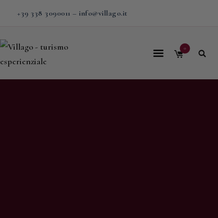
+39 338 3090011
–
info@villago.it
0
Home
Villago
Proposte
Soggiorni
V-BOX
Calendario
Shop
Magazine