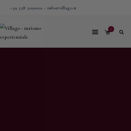
+39 338 3090011
–
info@villago.it
0
Home
Villago
Proposte
Soggiorni
V-BOX
Calendario
Shop
Magazine