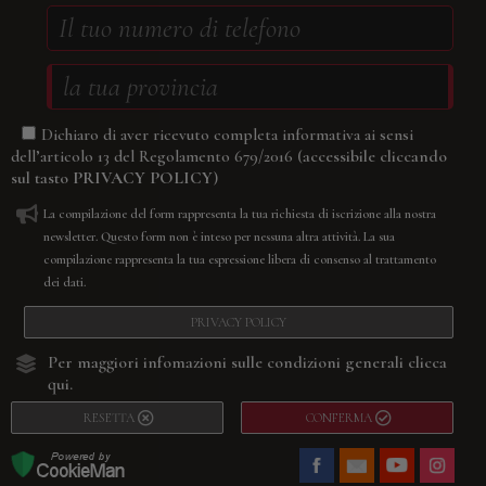
Dichiaro di aver ricevuto completa informativa ai sensi
(accessibile cliccando
dell’articolo 13 del Regolamento 679/2016
sul tasto
PRIVACY POLICY
)
La compilazione del form rappresenta la tua richiesta di iscrizione alla nostra
newsletter. Questo form non è inteso per nessuna altra attività. La sua
compilazione rappresenta la tua espressione libera di consenso al trattamento
dei dati.
PRIVACY POLICY
Per maggiori infomazioni sulle condizioni generali
clicca
qui.
RESETTA
CONFERMA