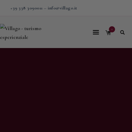
+39 338 3090011
–
info@villago.it
0
Home
Villago
Proposte
Soggiorni
V-BOX
Calendario
Shop
Magazine