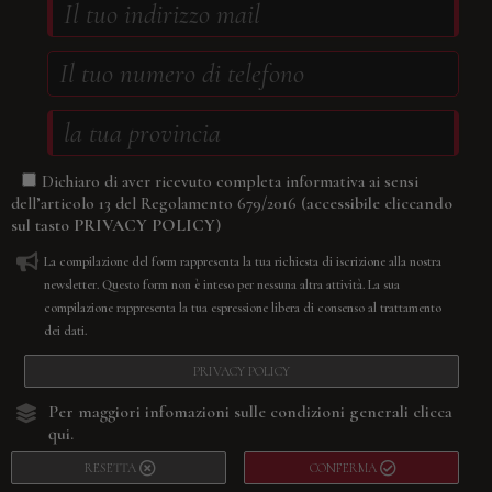
Dichiaro di aver ricevuto completa informativa ai sensi
(accessibile cliccando
dell’articolo 13 del Regolamento 679/2016
sul tasto
PRIVACY POLICY
)
La compilazione del form rappresenta la tua richiesta di iscrizione alla nostra
newsletter. Questo form non è inteso per nessuna altra attività. La sua
compilazione rappresenta la tua espressione libera di consenso al trattamento
dei dati.
PRIVACY POLICY
Per maggiori infomazioni sulle condizioni generali
clicca
qui.
RESETTA
CONFERMA