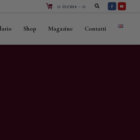
0 items
-
0
dario
Shop
Magazine
Contatti