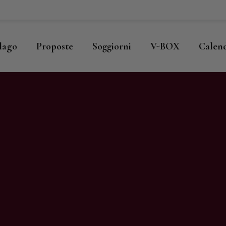
ome
llago
llago
Proposte
Soggiorni
V-BOX
Calen
roposte
oggiorni
-BOX
alendario
hop
agazine