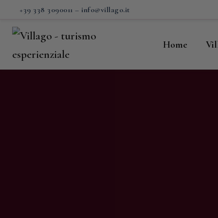
H
+39 338 3090011
–
info@villago.it
Vi
Home
Vi
P
S
V
C
S
M