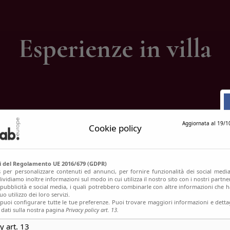
ontatti
Esperienze in villa
Aggiornata al 19/1
Cookie policy
si del Regolamento UE 2016/679 (GDPR)
s per personalizzare contenuti ed annunci, per fornire funzionalità dei social media
ividiamo inoltre informazioni sul modo in cui utilizza il nostro sito con i nostri partn
, pubblicità e social media, i quali potrebbero combinarle con altre informazioni che h
o utilizzo dei loro servizi.
uoi configurare tutte le tue preferenze. Puoi trovare maggiori informazioni e dettag
 dati sulla nostra pagina
Privacy policy art. 13.
y art. 13