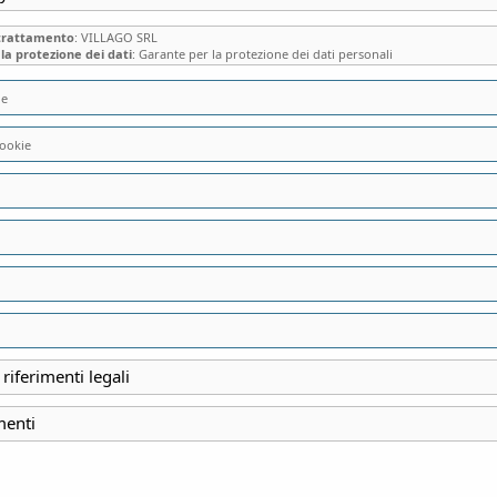
 trattamento
: VILLAGO SRL
la protezione dei dati
: Garante per la protezione dei dati personali
ie
ookie
isultati
gorie
Prezzo
 riferimenti legali
menti
26