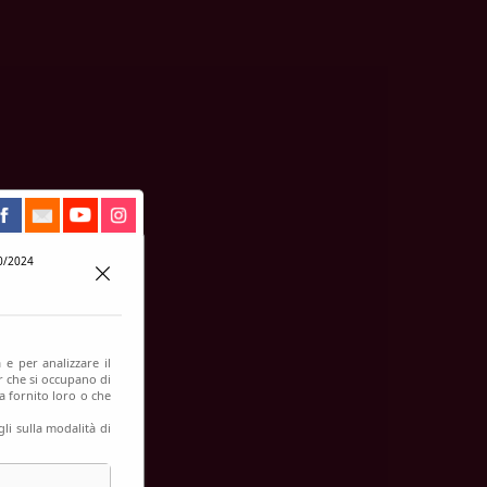
0/2024
 e per analizzare il
er che si occupano di
a fornito loro o che
li sulla modalità di