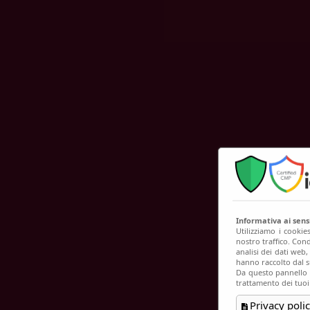
C
Informativa ai sen
Utilizziamo i cookie
nostro traffico. Cond
analisi dei dati web
hanno raccolto dal su
Da questo pannello p
trattamento dei tuoi
Privacy polic