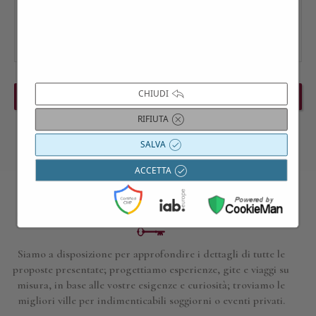
CHIUDI
PREVIOUS EVENT
NEXT EVENT
RIFIUTA
SALVA
ACCETTA
Contattaci per maggiori informazioni
Siamo a disposizione per approfondire i dettagli di tutte le
proposte presentate; progettiamo esperienze, gite e viaggi su
misura, in base alle vostre esigenze e curiosità; troviamo le
migliori ville per indimenticabili soggiorni o eventi privati.