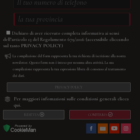
Dichiaro di aver ricevuto completa informativa ai sensi
(accessibile cliccando
dell’articolo 13 del Regolamento 679/2016
sul tasto
PRIVACY POLICY
)
La compilazione del form rappresenta la tua richiesta di iscrizione alla nostra
newsletter. Questo form non è inteso per nessuna altra attività. La sua
compilazione rappresenta la tua espressione libera di consenso al trattamento
dei dati.
PRIVACY POLICY
Per maggiori infomazioni sulle condizioni generali
clicca
qui.
RESETTA
CONFERMA