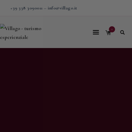
+39 338 3090011
–
info@villago.it
0
Home
Villago
Proposte
Soggiorni
V-BOX
Calendario
Shop
Magazine