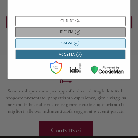
CHIUDI
PREVIOUS EVENT
NEXT EVENT
RIFIUTA
SALVA
ACCETTA
Contattaci per maggiori informazioni
Siamo a disposizione per approfondire i dettagli di tutte le
proposte presentate; progettiamo esperienze, gite e viaggi su
misura, in base alle vostre esigenze e curiosità; troviamo le
migliori ville per indimenticabili soggiorni o eventi privati.
Contattaci