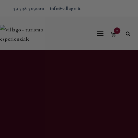
+39 338 3090011
–
info@villago.it
0
Home
Villago
Proposte
Soggiorni
V-BOX
Calendario
Shop
Magazine