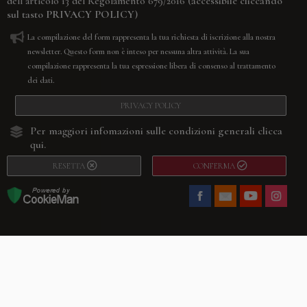
(accessibile cliccando
dell’articolo 13 del Regolamento 679/2016
sul tasto
PRIVACY POLICY
)
La compilazione del form rappresenta la tua richiesta di iscrizione alla nostra
newsletter. Questo form non è inteso per nessuna altra attività. La sua
compilazione rappresenta la tua espressione libera di consenso al trattamento
dei dati.
PRIVACY POLICY
Per maggiori infomazioni sulle condizioni generali
clicca
qui.
RESETTA
CONFERMA
Facebook
Youtube
Instagram
Villago
© 2026. VILLAGO SRL, Via Segantini, 11 – 22046 Merone (Co) –