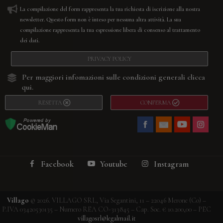
La compilazione del form rappresenta la tua richiesta di iscrizione alla nostra
newsletter. Questo form non è inteso per nessuna altra attività. La sua
compilazione rappresenta la tua espressione libera di consenso al trattamento
dei dati.
PRIVACY POLICY
Per maggiori infomazioni sulle condizioni generali
clicca
qui.
RESETTA
CONFERMA
Facebook
Youtube
Instagram
Villago
© 2026. VILLAGO SRL, Via Segantini, 11 – 22046 Merone (Co) –
P.IVA 03420530135 – Numero REA CO-313845 – Cap. Soc. € 10.200,00 – PEC
villagosrl@legalmail.it