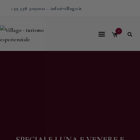
+39 338 3090011
–
info@villago.it
0
Home
Villago
Proposte
Soggiorni
V-BOX
Calendario
Shop
Magazine
SPECIALE LUNA E VENERE E