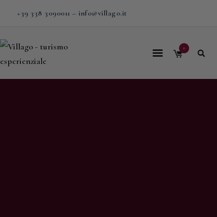
+39 338 3090011
–
info@villago.it
0
Home
Villago
Proposte
Soggiorni
V-BOX
Calendario
Shop
Magazine