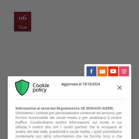
06
Gen
Cookie
Aggiornata al 19/10/2024
policy
Informativa ai sensi del Regolamento UE 2016/679 (GDPR)
Utilizziamo i cookies per personalizzare contenuti ed annunci, per
06
fornire funzionalità dei social media e per analizzare il nostro
traffico. Condividiamo inoltre informazioni sul modo in cui
Gen
utilizza il nostro sito con i nostri partner che si occupano di
analisi dei dati web, pubblicità e social media, i quali potrebbero
combinarle con altre informazioni che ha fornito loro o che