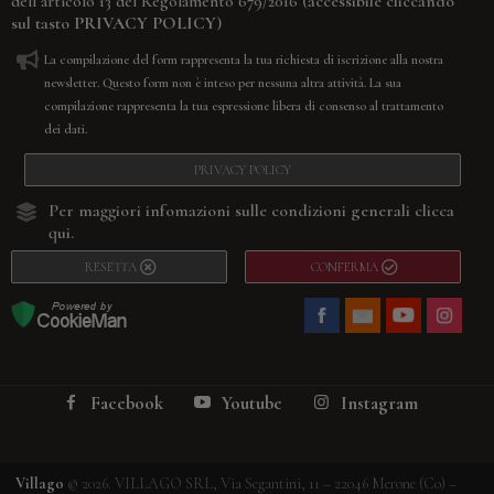
(accessibile cliccando
dell’articolo 13 del Regolamento 679/2016
sul tasto
PRIVACY POLICY
)
La compilazione del form rappresenta la tua richiesta di iscrizione alla nostra
newsletter. Questo form non è inteso per nessuna altra attività. La sua
compilazione rappresenta la tua espressione libera di consenso al trattamento
dei dati.
PRIVACY POLICY
Per maggiori infomazioni sulle condizioni generali
clicca
qui.
RESETTA
CONFERMA
Facebook
Youtube
Instagram
Villago
© 2026. VILLAGO SRL, Via Segantini, 11 – 22046 Merone (Co) –