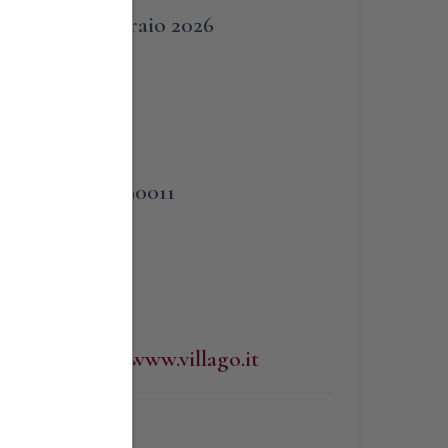
1 Febbraio 2026
PHONE
3383090011
)
WEBSITE
http://www.villago.it