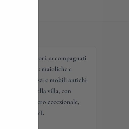
Varese. I visitatori, accompagnati
reziosa d’Italia: maioliche e
 sculture, arazzi e mobili antichi
o all’inglese della villa, con
una dimora davvero eccezionale,
si Beato Paolo VI.