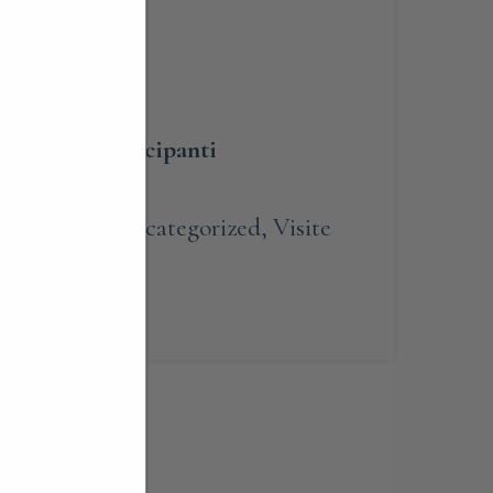
BLIGATORIA
umero dei partecipanti
renotabile
,
Uncategorized
,
Visite