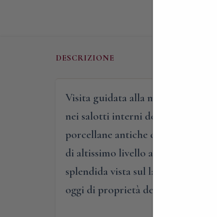
DESCRIZIONE
Visita guidata alla meravigliosa vi
nei salotti interni della dimora, p
porcellane antiche dal ‘300 all’800
di altissimo livello artistico. Il pe
splendida vista sul lago di Varese
oggi di proprietà della Santa Sede 