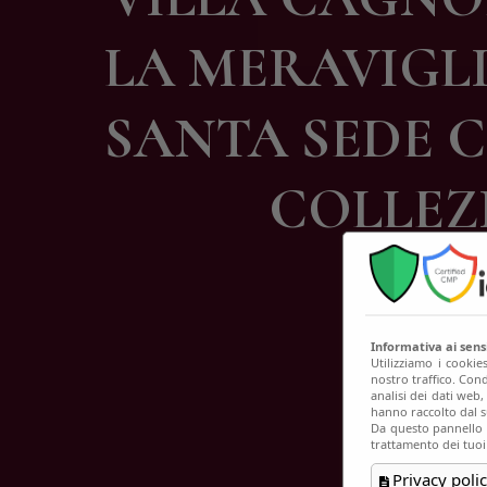
C
LA MERAVIGLI
SANTA SEDE C
COLLEZI
Informativa ai sen
Utilizziamo i cookie
nostro traffico. Cond
analisi dei dati web
hanno raccolto dal su
Da questo pannello p
trattamento dei tuoi
Privacy polic