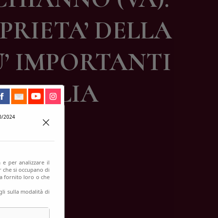
PRIETA’ DELLA
U’ IMPORTANTI
D’ITALIA
0/2024
 e per analizzare il
er che si occupano di
a fornito loro o che
li sulla modalità di