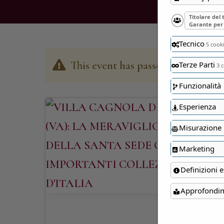
Titolare del
Garante per 
Tecnico
5 cook
This event has passed
Terze Parti
3 c
Funzionalità
Esperienza
Misurazione
Marketing
Definizioni e
Approfondi