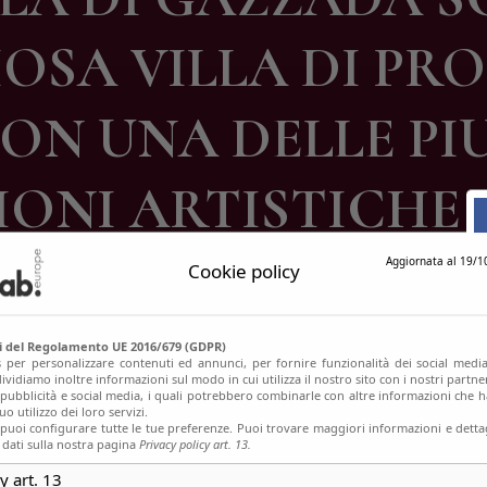
ontatti
OSA VILLA DI PRO
ON UNA DELLE PI
ONI ARTISTICHE 
Aggiornata al 19/1
Cookie policy
si del Regolamento UE 2016/679 (GDPR)
s per personalizzare contenuti ed annunci, per fornire funzionalità dei social media
ividiamo inoltre informazioni sul modo in cui utilizza il nostro sito con i nostri partn
, pubblicità e social media, i quali potrebbero combinarle con altre informazioni che h
o utilizzo dei loro servizi.
uoi configurare tutte le tue preferenze. Puoi trovare maggiori informazioni e dettag
 dati sulla nostra pagina
Privacy policy art. 13.
y art. 13