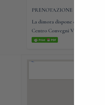
PRENOTAZIONE OBBLIGATO
La dimora dispone di ampi parchegg
Centro Convegni Villa Cagnola.