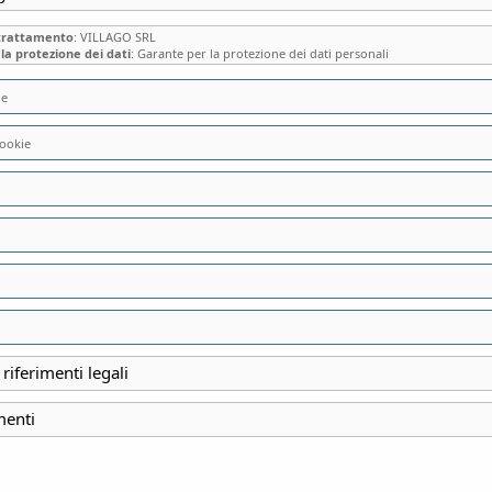
 trattamento
: VILLAGO SRL
la protezione dei dati
: Garante per la protezione dei dati personali
ie
ookie
VILLA CAGNOLA 
(VA): LA MERAVIG
DELLA SANTA SED
IMPORTANTI COL
 riferimenti legali
D’ITALIA
menti
INIZIO