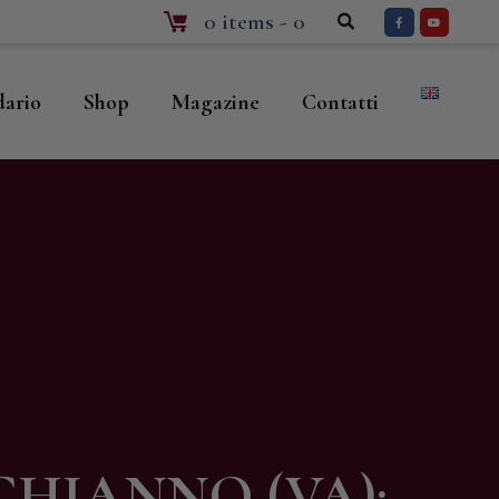
0 items
-
0
dario
Shop
Magazine
Contatti
HIANNO (VA):