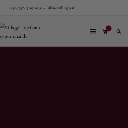
+39 338 3090011
–
info@villago.it
0
Home
Villago
Proposte
Soggiorni
V-BOX
Calendario
Shop
Magazine