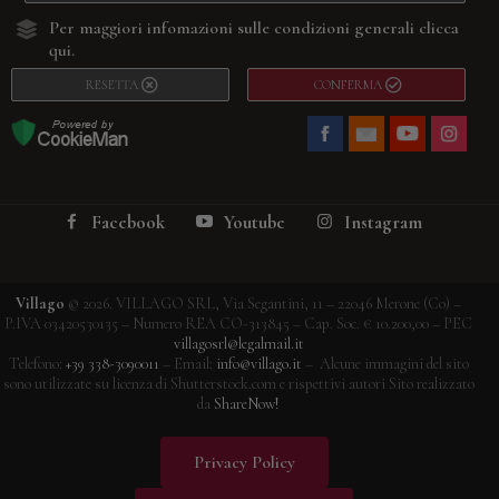
Per maggiori infomazioni sulle condizioni generali
clicca
qui.
RESETTA
CONFERMA
Facebook
Youtube
Instagram
Villago
© 2026. VILLAGO SRL, Via Segantini, 11 – 22046 Merone (Co) –
P.IVA 03420530135 – Numero REA CO-313845 – Cap. Soc. € 10.200,00 – PEC
villagosrl@legalmail.it
Telefono:
+39 338-3090011
– Email:
info@villago.it
– Alcune immagini del sito
sono utilizzate su licenza di Shutterstock.com e rispettivi autori Sito realizzato
da
ShareNow!
Privacy Policy