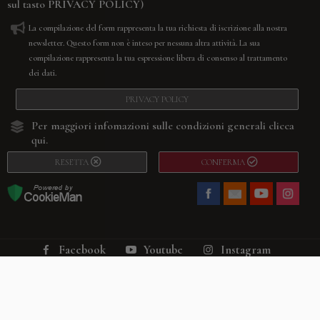
sul tasto
PRIVACY POLICY
)
La compilazione del form rappresenta la tua richiesta di iscrizione alla nostra
newsletter. Questo form non è inteso per nessuna altra attività. La sua
compilazione rappresenta la tua espressione libera di consenso al trattamento
dei dati.
PRIVACY POLICY
Per maggiori infomazioni sulle condizioni generali
clicca
qui.
RESETTA
CONFERMA
Facebook
Youtube
Instagram
Villago
© 2026. VILLAGO SRL, Via Segantini, 11 – 22046 Merone (Co) –
P.IVA 03420530135 – Numero REA CO-313845 – Cap. Soc. € 10.200,00 – PEC