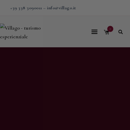
+39 338 3090011
–
info@villago.it
0
Home
Villago
Proposte
Soggiorni
V-BOX
Calendario
Shop
Magazine