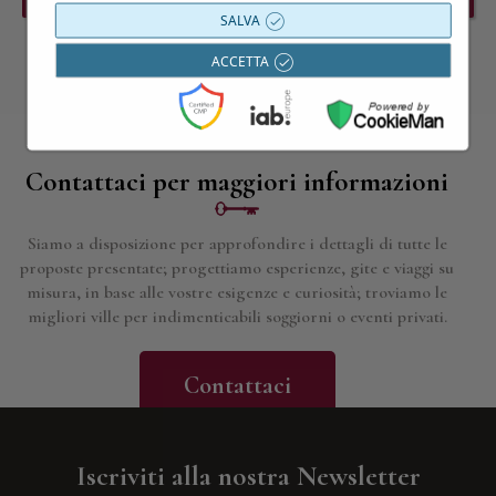
SALVA
ACCETTA
Contattaci per maggiori informazioni
Siamo a disposizione per approfondire i dettagli di tutte le
proposte presentate; progettiamo esperienze, gite e viaggi su
misura, in base alle vostre esigenze e curiosità; troviamo le
migliori ville per indimenticabili soggiorni o eventi privati.
Contattaci
Iscriviti alla nostra Newsletter