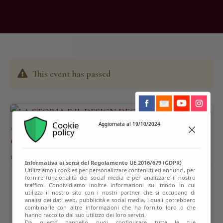
This event has passed
Cookie
Aggiornata al 19/10/2024
policy
Informativa ai sensi del Regolamento UE 2016/679 (GDPR)
Utilizziamo i cookies per personalizzare contenuti ed annunci, per
fornire funzionalità dei social media e per analizzare il nostro
traffico. Condividiamo inoltre informazioni sul modo in cui
utilizza il nostro sito con i nostri partner che si occupano di
analisi dei dati web, pubblicità e social media, i quali potrebbero
combinarle con altre informazioni che ha fornito loro o che
hanno raccolto dal suo utilizzo dei loro servizi.
Da questo pannello puoi configurare tutte le tue