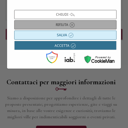
CHIUDI
RIFIUTA
PREVIOUS EVENT
NEXT EVENT
SALVA
ACCETTA
Contattaci per maggiori informazioni
Siamo a disposizione per approfondire i dettagli di tutte le
proposte presentate; progettiamo esperienze, gite e viaggi su
misura, in base alle vostre esigenze e curiosità; troviamo le
migliori ville per indimenticabili soggiorni o eventi privati.