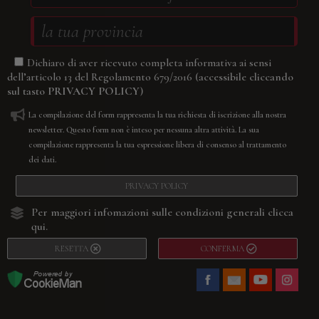
Dichiaro di aver ricevuto completa informativa ai sensi
(accessibile cliccando
dell’articolo 13 del Regolamento 679/2016
sul tasto
PRIVACY POLICY
)
La compilazione del form rappresenta la tua richiesta di iscrizione alla nostra
newsletter. Questo form non è inteso per nessuna altra attività. La sua
compilazione rappresenta la tua espressione libera di consenso al trattamento
dei dati.
PRIVACY POLICY
Per maggiori infomazioni sulle condizioni generali
clicca
qui.
RESETTA
CONFERMA