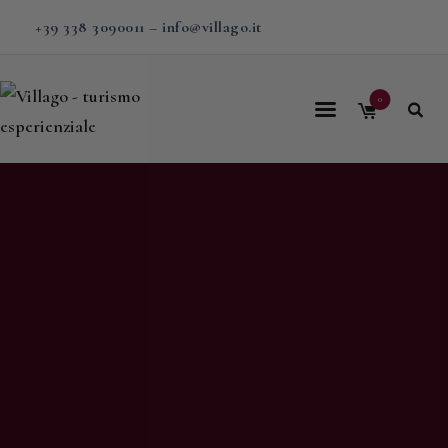
+39 338 3090011
–
info@villago.it
0
Home
Villago
Proposte
Soggiorni
V-BOX
Calendario
Shop
Magazine