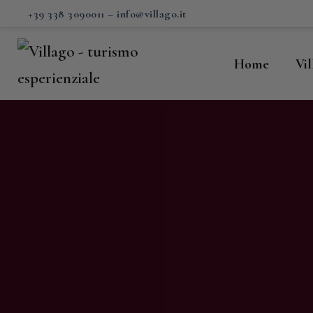
H
+39 338 3090011
–
info@villago.it
Vi
Home
Vi
P
S
V
C
S
M