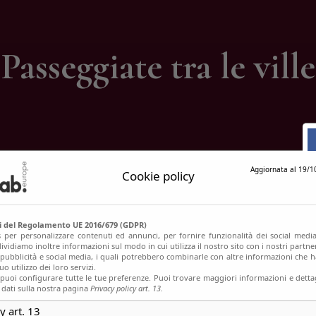
ontatti
Passeggiate tra le ville
Aggiornata al 19/1
Cookie policy
si del Regolamento UE 2016/679 (GDPR)
s per personalizzare contenuti ed annunci, per fornire funzionalità dei social media
ividiamo inoltre informazioni sul modo in cui utilizza il nostro sito con i nostri partn
, pubblicità e social media, i quali potrebbero combinarle con altre informazioni che h
o utilizzo dei loro servizi.
uoi configurare tutte le tue preferenze. Puoi trovare maggiori informazioni e dettag
 dati sulla nostra pagina
Privacy policy art. 13.
y art. 13