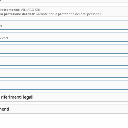
 trattamento
: VILLAGO SRL
la protezione dei dati
: Garante per la protezione dei dati personali
ie
ookie
ultati
gorie
Prezzo
 riferimenti legali
menti
25