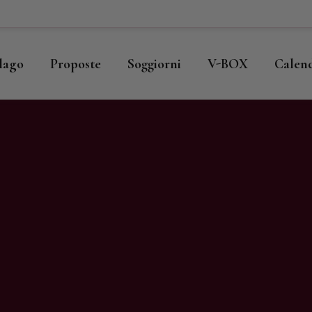
ome
llago
llago
Proposte
Soggiorni
V-BOX
Calen
roposte
oggiorni
-BOX
alendario
hop
agazine