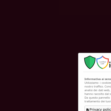
C
Informativa ai sen
Utilizziamo i cookie
nostro traffico. Cond
analisi dei dati web
hanno raccolto dal su
Da questo pannello p
trattamento dei tuoi
Privacy polic