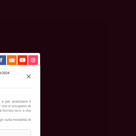
0/2024
 e per analizzare il
er che si occupano di
a fornito loro o che
li sulla modalità di