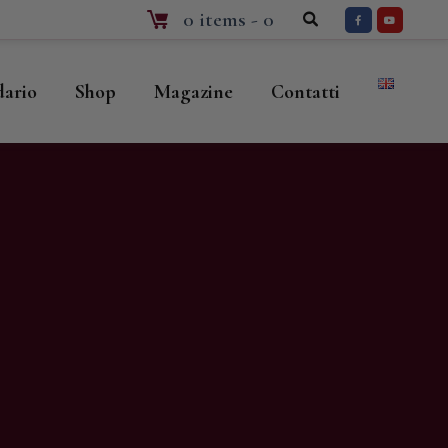
0 items
-
0
dario
Shop
Magazine
Contatti