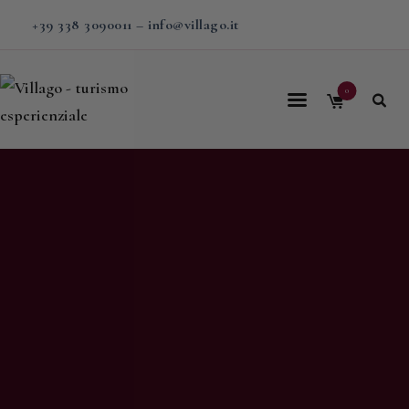
+39 338 3090011
–
info@villago.it
0
Home
Villago
Proposte
Soggiorni
V-BOX
Calendario
Shop
Magazine