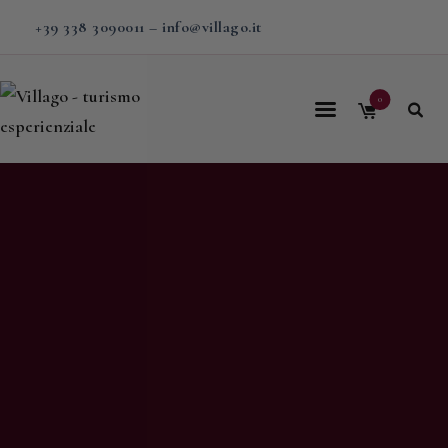
+39 338 3090011
–
info@villago.it
0
Home
Villago
Proposte
Soggiorni
V-BOX
Calendario
Shop
Magazine