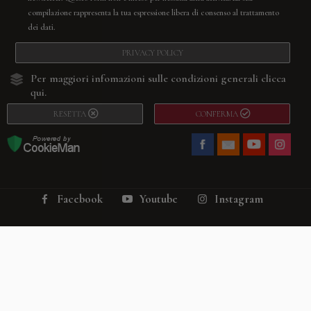
compilazione rappresenta la tua espressione libera di consenso al trattamento
dei dati.
PRIVACY POLICY
Per maggiori infomazioni sulle condizioni generali
clicca
qui.
RESETTA
CONFERMA
Facebook
Youtube
Instagram
Villago
© 2026. VILLAGO SRL, Via Segantini, 11 – 22046 Merone (Co) –
P.IVA 03420530135 – Numero REA CO-313845 – Cap. Soc. € 10.200,00 – PEC
villagosrl@legalmail.it
Telefono:
+39 338-3090011
– Email:
info@villago.it
– Alcune immagini del sito
sono utilizzate su licenza di Shutterstock.com e rispettivi autori Sito realizzato