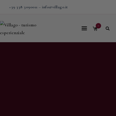
+39 338 3090011
–
info@villago.it
0
Home
Villago
Proposte
Soggiorni
V-BOX
Calendario
Shop
Magazine