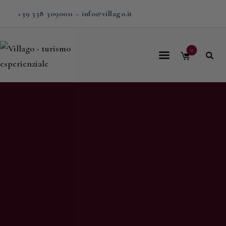
+39 338 3090011
–
info@villago.it
0
Home
Villago
Proposte
Soggiorni
V-BOX
Calendario
Shop
Magazine