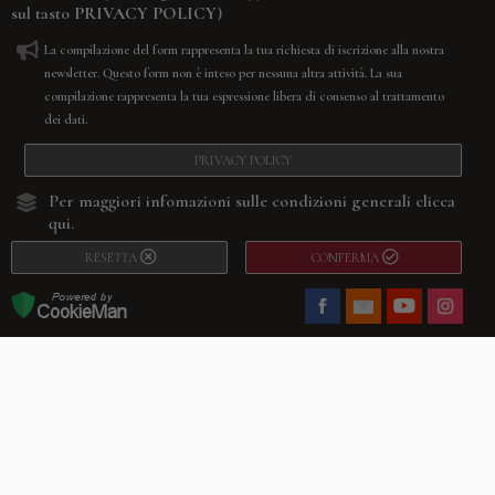
sul tasto
PRIVACY POLICY
)
La compilazione del form rappresenta la tua richiesta di iscrizione alla nostra
newsletter. Questo form non è inteso per nessuna altra attività. La sua
compilazione rappresenta la tua espressione libera di consenso al trattamento
dei dati.
PRIVACY POLICY
Per maggiori infomazioni sulle condizioni generali
clicca
qui.
RESETTA
CONFERMA
Facebook
Youtube
Instagram
Villago
© 2026. VILLAGO SRL, Via Segantini, 11 – 22046 Merone (Co) –
P.IVA 03420530135 – Numero REA CO-313845 – Cap. Soc. € 10.200,00 – PEC