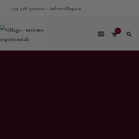
+39 338 3090011
–
info@villago.it
0
Home
Villago
Proposte
Soggiorni
V-BOX
Calendario
Shop
Magazine