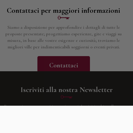
Contattaci per maggiori informazioni
Siamo a disposizione per approfondire i dettagli di tutte le
proposte presentate; progettiamo esperienze, gite e viaggi su
misura, in base alle vostre esigenze e curiosità; troviamo le
migliori ville per indimenticabili soggiorni o eventi privati.
Contattaci
Iscriviti alla nostra Newsletter
Resta aggiornato su tutti i nostri eventi.
Iscriviti subito alla nostra
newsletter
compilando il form sottostante