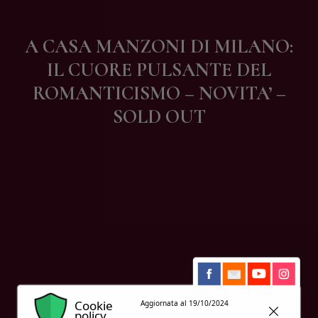
Contatti
A CASA MANZONI DI MILANO:
IL CUORE PULSANTE DEL
ROMANTICISMO – NOVITA’ –
SOLD OUT
Cookie
Aggiornata al 19/10/2024
policy