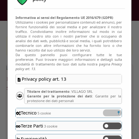
Informativa ai sensi del Regolamento UE 2016/679 (GDPR)
Utilizziamo i cookies per personalizzare contenuti ed annunci, per
fornire funzionalità dei social media e per analizzare il nostro
traffico. Condividiamo inoltre informazioni sul modo in cui
utilizza il nostro sito con i nostri partner che si occupano di
analisi dei dati web, pubblicità e social media, i quali potrebbero
This event has passed
combinarle con altre informazioni che ha fornito loro o che
hanno raccolto dal suo utilizzo dei loro servizi.
Da questo pannello puoi configurare tutte le tue
preferenze. Puoi trovare maggiori informazioni e dettagli sulla
modalità di trattamento dei tuoi dati sulla nostra pagina
Privacy
policy art. 13.
Privacy policy art. 13
Titolare del trattamento
: VILLAGO SRL
Garante per la protezione dei dati
: Garante per la
protezione dei dati personali
Tecnico
5 cookie
Terze Parti
3 cookie
Funzionalità