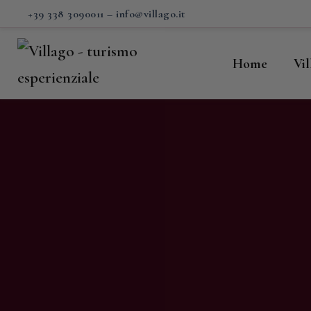
H
+39 338 3090011
–
info@villago.it
Vi
Home
Vi
P
S
V
C
S
M