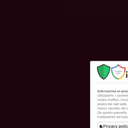
C
Informativa ai sen
Utilizziamo i cookie
nostro traffico. Cond
analisi dei dati web
hanno raccolto dal su
Da questo pannello p
trattamento dei tuoi
Privacy polic