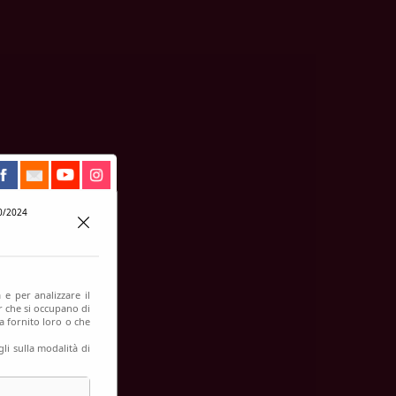
0/2024
 e per analizzare il
er che si occupano di
a fornito loro o che
li sulla modalità di