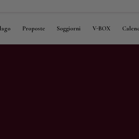
ome
llago
llago
Proposte
Soggiorni
V-BOX
Calen
roposte
oggiorni
-BOX
alendario
hop
agazine