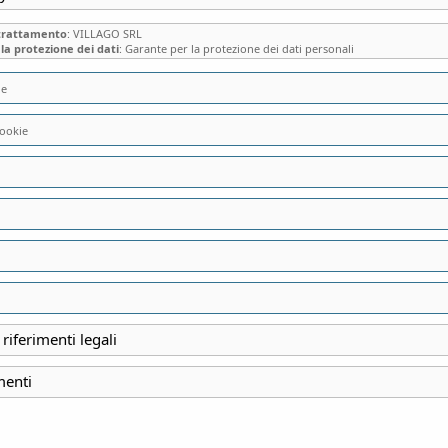
 trattamento
: VILLAGO SRL
la protezione dei dati
: Garante per la protezione dei dati personali
ie
ookie
risultati
gorie
Prezzo
 riferimenti legali
menti
05