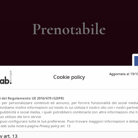
ontatti
Prenotabile
Aggiornata al 19/1
Cookie policy
si del Regolamento UE 2016/679 (GDPR)
s per personalizzare contenuti ed annunci, per fornire funzionalità dei social media
ividiamo inoltre informazioni sul modo in cui utilizza il nostro sito con i nostri partn
, pubblicità e social media, i quali potrebbero combinarle con altre informazioni che h
o utilizzo dei loro servizi.
uoi configurare tutte le tue preferenze. Puoi trovare maggiori informazioni e dettag
 dati sulla nostra pagina
Privacy policy art. 13.
y art. 13