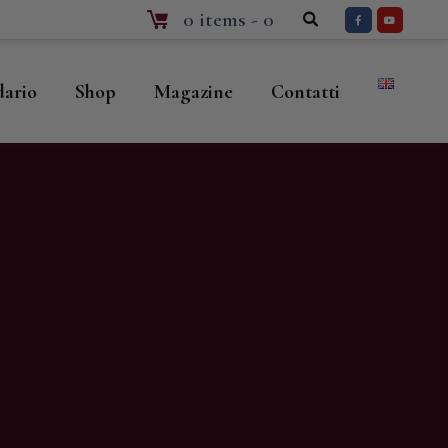
0 items
-
0
dario
Shop
Magazine
Contatti