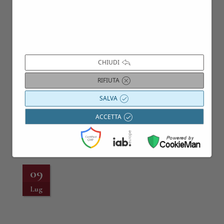
16
Dic
CHIUDI
RIFIUTA
SALVA
ACCETTA
09
Lug