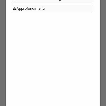
Approfondimenti
14
Apr
08
Ott