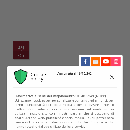
29
Ott
Cookie
Aggiornata al 19/10/2024
policy
Informativa ai sensi del Regolamento UE 2016/679 (GDPR)
Utilizziamo i cookies per personalizzare contenuti ed annunci, per
fornire funzionalità dei social media e per analizzare il nostro
traffico. Condividiamo inoltre informazioni sul modo in cui
utilizza il nostro sito con i nostri partner che si occupano di
analisi dei dati web, pubblicità e social media, i quali potrebbero
18
combinarle con altre informazioni che ha fornito loro o che
hanno raccolto dal suo utilizzo dei loro servizi.