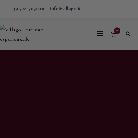
+39 338 3090011
–
info@villago.it
0
Home
Villago
Proposte
Soggiorni
V-BOX
Calendario
Shop
Magazine