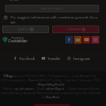
PRIVACY POLICY
Per maggiori infomazioni sulle condizioni generali
clicca
qui.
RESETTA
CONFERMA
Facebook
Youtube
Instagram
Villago
© 2026. VILLAGO SRL, Via Segantini, 11 – 22046 Merone (Co) –
P.IVA 03420530135 – Numero REA CO-313845 – Cap. Soc. € 10.200,00 – PEC
villagosrl@legalmail.it
Telefono:
+39 338-3090011
– Email:
info@villago.it
– Alcune immagini del sito
sono utilizzate su licenza di Shutterstock.com e rispettivi autori Sito realizzato
da
ShareNow!