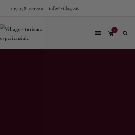
+39 338 3090011
–
info@villago.it
0
Home
Villago
Proposte
Soggiorni
V-BOX
Calendario
Shop
Magazine