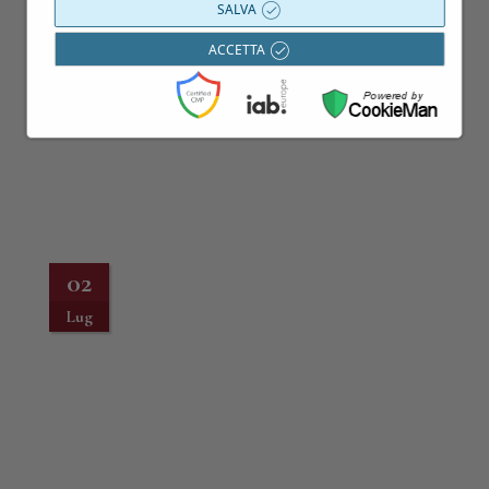
SALVA
ACCETTA
02
Lug