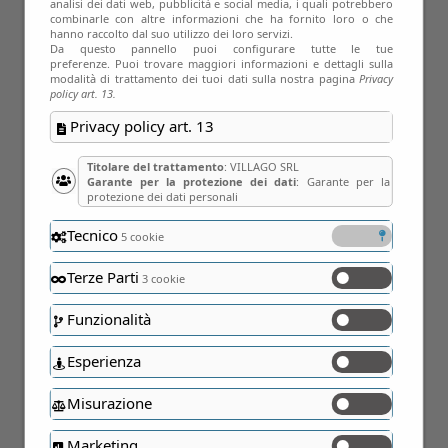
analisi dei dati web, pubblicità e social media, i quali potrebbero
18
combinarle con altre informazioni che ha fornito loro o che
hanno raccolto dal suo utilizzo dei loro servizi.
Ago
Da questo pannello puoi configurare tutte le tue
preferenze. Puoi trovare maggiori informazioni e dettagli sulla
modalità di trattamento dei tuoi dati sulla nostra pagina
Privacy
policy art. 13.
Privacy policy art. 13
Titolare del trattamento
: VILLAGO SRL
Garante per la protezione dei dati
: Garante per la
protezione dei dati personali
Tecnico
5 cookie
Terze Parti
3 cookie
Funzionalità
Esperienza
Misurazione
10
Marketing
Set