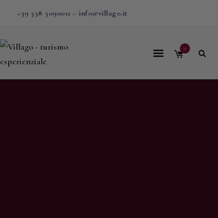
+39 338 3090011
–
info@villago.it
0
Home
Villago
Proposte
Soggiorni
V-BOX
Calendario
Shop
Magazine