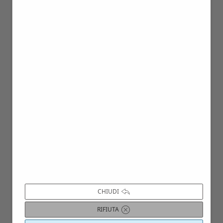
02
Giu
CHIUDI
RIFIUTA