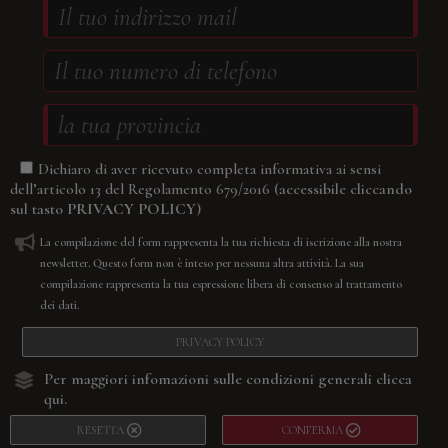
Dichiaro di aver ricevuto completa informativa ai sensi
(accessibile cliccando
dell’articolo 13 del Regolamento 679/2016
sul tasto
PRIVACY POLICY
)
La compilazione del form rappresenta la tua richiesta di iscrizione alla nostra
newsletter. Questo form non è inteso per nessuna altra attività. La sua
compilazione rappresenta la tua espressione libera di consenso al trattamento
dei dati.
PRIVACY POLICY
Per maggiori infomazioni sulle condizioni generali
clicca
qui.
RESETTA
CONFERMA