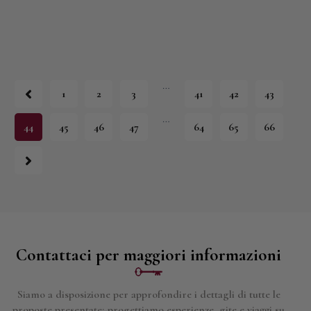
…
1
2
3
41
42
43
…
44
45
46
47
64
65
66
Contattaci per maggiori informazioni
Siamo a disposizione per approfondire i dettagli di tutte le
proposte presentate; progettiamo esperienze, gite e viaggi su