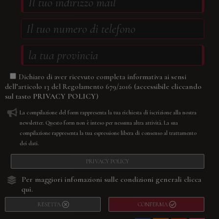
Dichiaro di aver ricevuto completa informativa ai sensi
(accessibile cliccando
dell’articolo 13 del Regolamento 679/2016
sul tasto
PRIVACY POLICY
)
La compilazione del form rappresenta la tua richiesta di iscrizione alla nostra
newsletter. Questo form non è inteso per nessuna altra attività. La sua
compilazione rappresenta la tua espressione libera di consenso al trattamento
dei dati.
PRIVACY POLICY
Per maggiori infomazioni sulle condizioni generali
clicca
qui.
RESETTA
CONFERMA