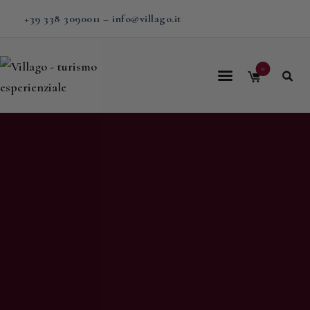
+39 338 3090011
–
info@villago.it
0
Home
Villago
Proposte
Soggiorni
V-BOX
Calendario
Shop
Magazine