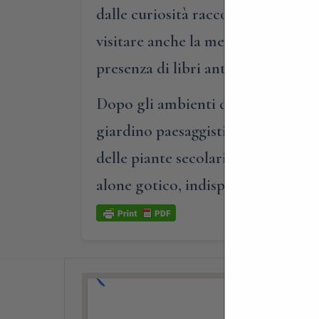
dalle curiosità raccontate dalla p
visitare anche la meravigliosa bibl
presenza di libri antichi con prime
Dopo gli ambienti di casa, passan
giardino paesaggistico, affascinan
delle piante secolari e le loro com
alone gotico, indispensabile per 