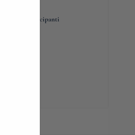
umero dei partecipanti
lità
renotabile