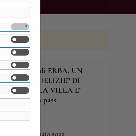
MANDELLI di ERBA, UN
SINO DI DELIZIE” DI
IONISTI – LA VILLA E’
iesto green pass
FINE
6 Gennaio 2022