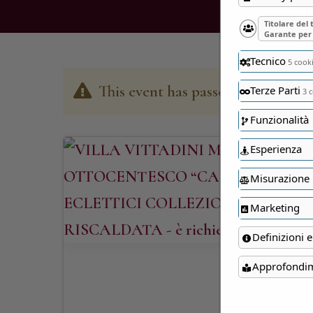
Titolare del
Garante per 
Tecnico
5 cook
This event has passed
Terze Parti
3 c
Funzionalità
Esperienza
Misurazione
Marketing
Definizioni e
Approfondi