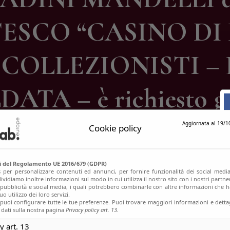
ontatti
SCO “CASINO DI D
COLLEZIONISTI – 
ATA – è richiesto gr
Aggiornata al 19/1
Cookie policy
si del Regolamento UE 2016/679 (GDPR)
s per personalizzare contenuti ed annunci, per fornire funzionalità dei social media
ividiamo inoltre informazioni sul modo in cui utilizza il nostro sito con i nostri partn
, pubblicità e social media, i quali potrebbero combinarle con altre informazioni che h
o utilizzo dei loro servizi.
uoi configurare tutte le tue preferenze. Puoi trovare maggiori informazioni e dettag
 dati sulla nostra pagina
Privacy policy art. 13.
y art. 13