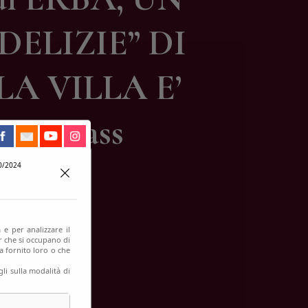
ELIZIE” DI
LA VILLA E’
een pass
0/2024
 e per analizzare il
er che si occupano di
a fornito loro o che
li sulla modalità di