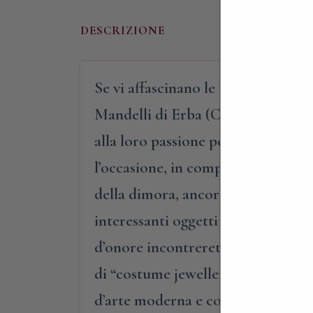
DESCRIZIONE
Se vi affascinano le belle ville di 
Mandelli di Erba (CO), alla scoper
alla loro passione per il collezioni
l’occasione, in compagnia della pa
della dimora, ancor oggi completam
interessanti oggetti di varie epoch
d’onore incontrerete stampe acquer
di “costume jewellery”, stampe sto
d’arte moderna e contemporanea. Ogn