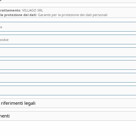
 trattamento
: VILLAGO SRL
la protezione dei dati
: Garante per la protezione dei dati personali
ie
ookie
VILLA VITTADINI 
OTTOCENTESCO “CA
ECLETTICI COLLEZ
RISCALDATA – è rich
 riferimenti legali
menti
INIZIO
6 Gennaio 2022