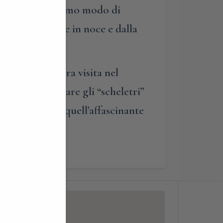
rso interno, avremo modo di
lissima boiserie in noce e dalla
eremo la nostra visita nel
ossibile ammirare gli “scheletri”
scono a creare quell’affascinante
ntica…