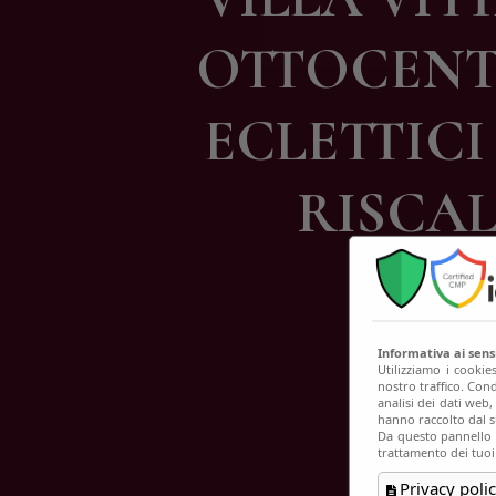
C
OTTOCENTE
ECLETTICI 
RISCALD
Informativa ai sen
Utilizziamo i cookie
nostro traffico. Cond
analisi dei dati web
hanno raccolto dal su
Da questo pannello p
trattamento dei tuoi
Privacy polic