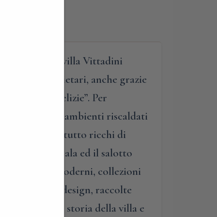
ita guidata di villa Vittadini
 attuali proprietari, anche grazie
o “casino di delizie”. Per
ivato” tra gli ambienti riscaldati
orati e soprattutto ricchi di
, la grande scala ed il salotto
lso antichi e moderni, collezioni
nche pezzi di design, raccolte
’affascinante storia della villa e