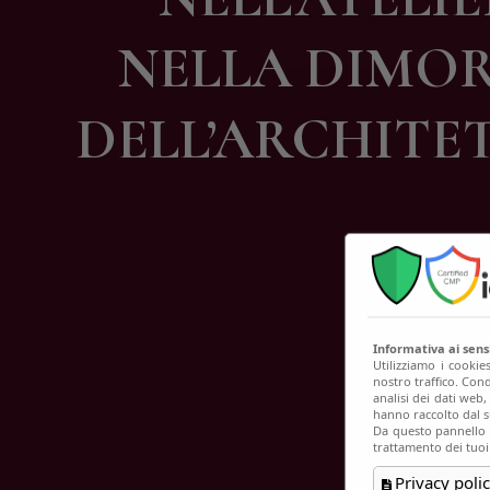
C
NELLA DIMOR
DELL’ARCHITET
Informativa ai sen
Utilizziamo i cookie
nostro traffico. Cond
analisi dei dati web
hanno raccolto dal su
Da questo pannello p
trattamento dei tuoi
Privacy polic