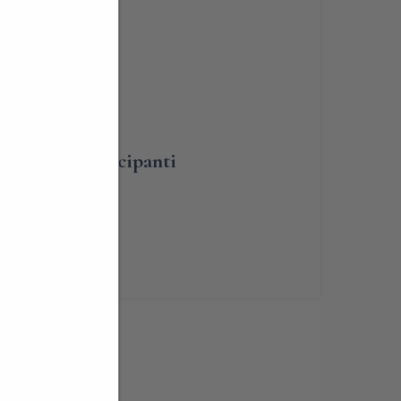
BLIGATORIA
umero dei partecipanti
renotabile
mo
,
Lombardia