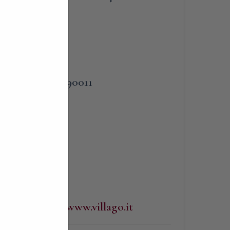
PHONE
lo
338 3090011
o -
a.
WEBSITE
http://www.villago.it