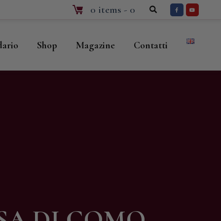
0 items
-
0
dario
Shop
Magazine
Contatti
SA DI COMO,