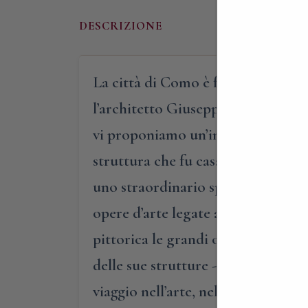
DESCRIZIONE
La città di Como è famosa nel mond
l’architetto Giuseppe Terragni è u
vi proponiamo un’inedita visita gui
struttura che fu casa e studio de
uno straordinario spazio architett
opere d’arte legate all’architettur
pittorica le grandi opere architet
delle sue strutture -, e di coniuga
viaggio nell’arte, nell’architettura