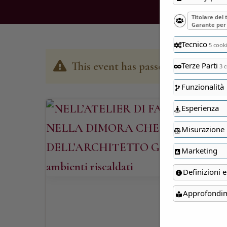
Titolare del
Garante per 
Tecnico
5 cook
This event has passed
Terze Parti
3 c
Funzionalità
Esperienza
Misurazione
Marketing
Definizioni e
Approfondi