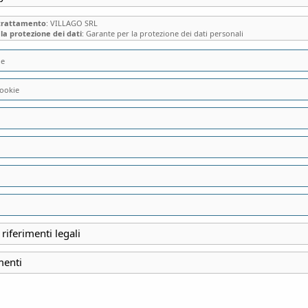
 trattamento
: VILLAGO SRL
la protezione dei dati
: Garante per la protezione dei dati personali
ie
ookie
NELL’ATELIER DI 
NELLA DIMORA CH
STUDIO DELL’ARC
TERRAGNI – ambienti
 riferimenti legali
menti
INIZIO
13 Gennaio 2024