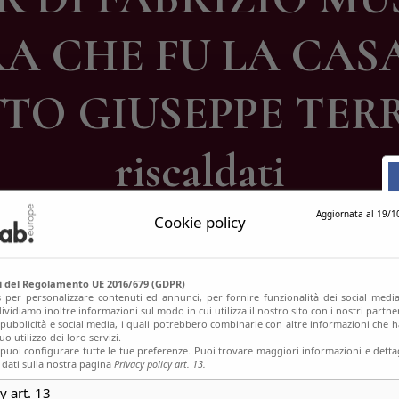
ontatti
A CHE FU LA CASA
TO GIUSEPPE TERRA
riscaldati
Aggiornata al 19/1
Cookie policy
si del Regolamento UE 2016/679 (GDPR)
s per personalizzare contenuti ed annunci, per fornire funzionalità dei social media
ividiamo inoltre informazioni sul modo in cui utilizza il nostro sito con i nostri partn
, pubblicità e social media, i quali potrebbero combinarle con altre informazioni che h
o utilizzo dei loro servizi.
uoi configurare tutte le tue preferenze. Puoi trovare maggiori informazioni e dettag
 dati sulla nostra pagina
Privacy policy art. 13.
y art. 13