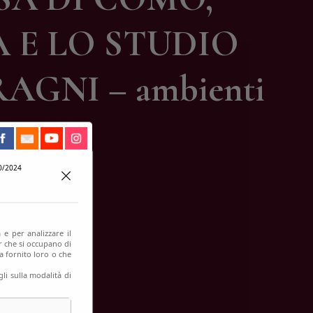
 E LO STUDIO
GNI – ambienti
0/2024
 e per analizzare il
er che si occupano di
a fornito loro o che
li sulla modalità di