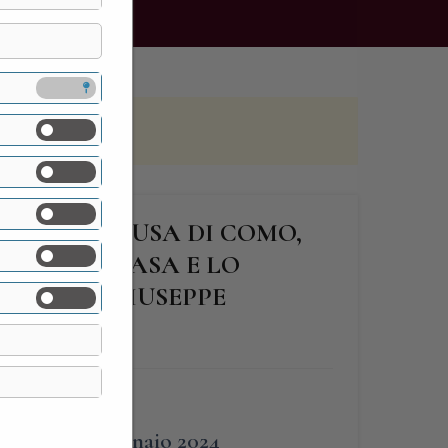
FABRIZIO MUSA DI COMO,
E FU LA CASA E LO
HITETTO GIUSEPPE
 riscaldati
FINE
13 Gennaio 2024