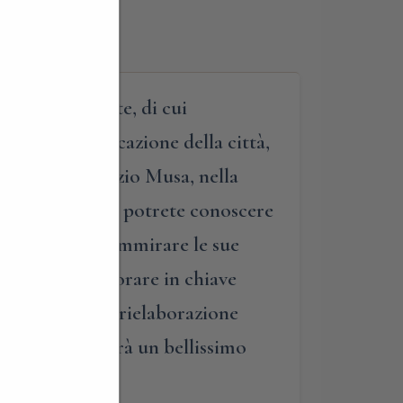
ure razionaliste, di cui
dire questa vocazione della città,
atelier di Fabrizio Musa, nella
 contemporaneo, potrete conoscere
 nel futuro, e ammirare le sue
apace di rielaborare in chiave
io Botta per la rielaborazione
 tecnologie. Sarà un bellissimo
Terragni.