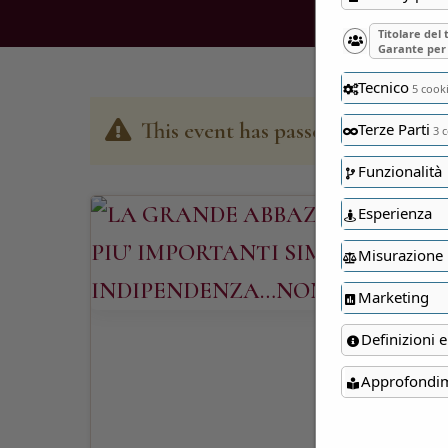
Titolare del
Garante per 
Tecnico
5 cook
This event has passed
Terze Parti
3 c
Funzionalità
Esperienza
Misurazione
Marketing
Definizioni e
Approfondi