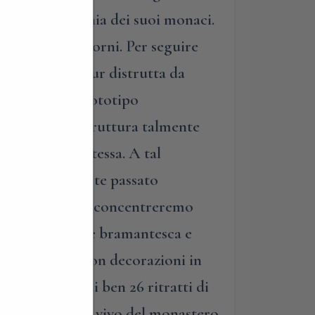
tida in compagnia dei suoi monaci.
vo ai nostri giorni. Per seguire
stico che, seppur distrutta da
 dell’arte il prototipo
gli interni. Struttura talmente
nni dopo la stessa. A tal
quell’affascinante passato
a soprattutto ci concentreremo
ia di ispirazione bramantesca e
ttrocentesco con decorazioni in
to i portici di ben 26 ritratti di
, entreremo nel vivo del monastero