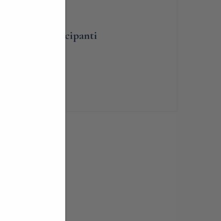
umero dei partecipanti
renotabile
ia