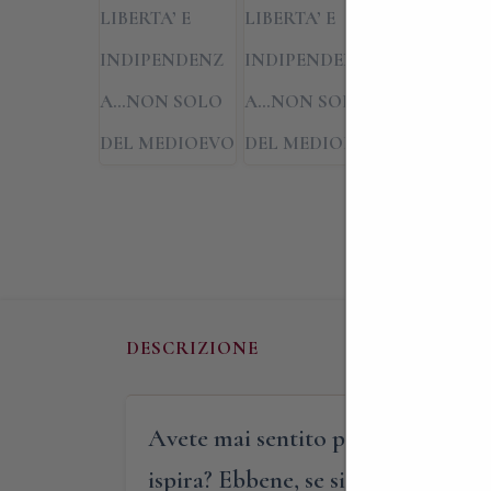
DESCRIZIONE
Avete mai sentito parlare del “Gi
ispira? Ebbene, se siete curiosi di