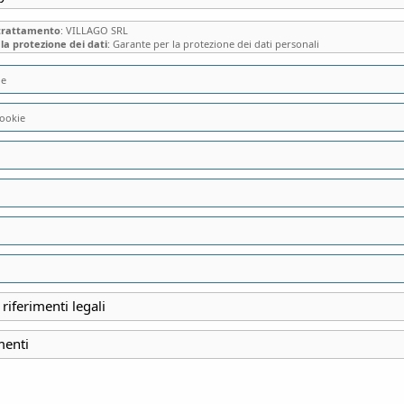
 trattamento
: VILLAGO SRL
la protezione dei dati
: Garante per la protezione dei dati personali
ie
ookie
LA GRANDE ABBAZ
PIU’ IMPORTANTI 
INDIPENDENZA…N
 riferimenti legali
INIZIO
menti
24 Febbraio 2024