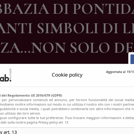
BAZIA DI PONTIDA:
ontatti
NTI SIMBOLI DI LI
NZA…NON SOLO DE
Aggiornata al 19/1
Cookie policy
si del Regolamento UE 2016/679 (GDPR)
s per personalizzare contenuti ed annunci, per fornire funzionalità dei social media
ividiamo inoltre informazioni sul modo in cui utilizza il nostro sito con i nostri partn
, pubblicità e social media, i quali potrebbero combinarle con altre informazioni che h
o utilizzo dei loro servizi.
uoi configurare tutte le tue preferenze. Puoi trovare maggiori informazioni e dettag
 dati sulla nostra pagina
Privacy policy art. 13.
y art. 13