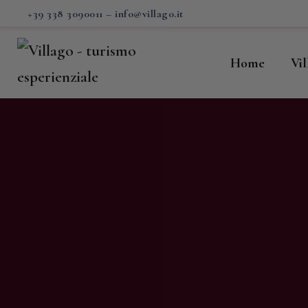
H
+39 338 3090011
–
info@villago.it
Vi
Home
Vi
P
S
V
C
S
M