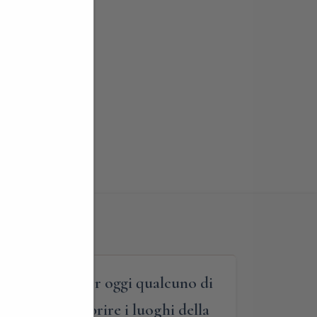
rda a cui ancor oggi qualcuno di
o se volte scoprire i luoghi della