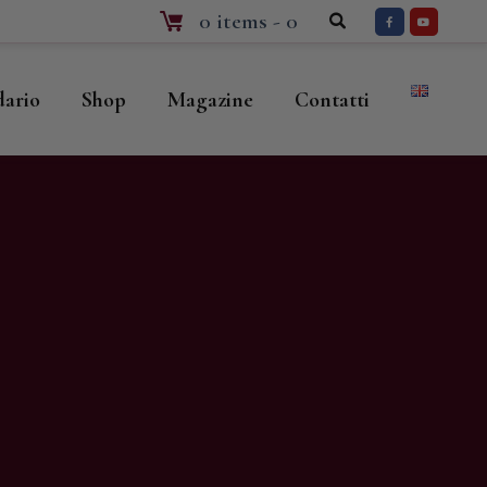
0 items
-
0
dario
Shop
Magazine
Contatti