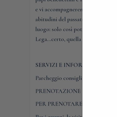
e vi accompagneremo nella bellissi
abitudini del passato ma anche quel
luogo: solo così potrete comprend
Lega…certo, quella dei comuni lo
SERVIZI E INFORMAZIONI UT
Parcheggio consigliato: Via delle
PRENOTAZIONE OBBLIGATO
PER PRENOTARE E PARTECIP
Per i gruppi, la visita guidata al