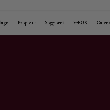
ome
llago
llago
Proposte
Soggiorni
V-BOX
Calen
roposte
oggiorni
-BOX
alendario
hop
agazine