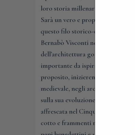
loro storia millenaria, vi proponi
Sarà un vero e proprio viaggio nell
questo filo storico-culturale, ini
Bernabò Visconti nel 1373 e ricostr
dell’architettura gotica lombarda,
importante da ispirare persino la 
proposito, inizieremo da un’approfo
medievale, negli archi, nelle dec
sulla sua evoluzione rinascimental
affrescata nel Cinquecento, ma an
cotto e frammenti romanici, l’altro
papi benedettini e 16 figure di i