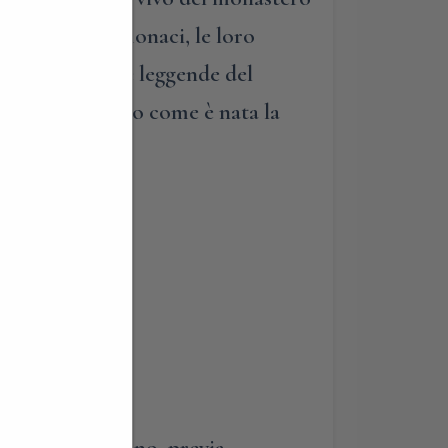
ssitudini dei monaci, le loro
ali, in storie e leggende del
a e soprattutto come è nata la
a!
 momento dell’anno, previa