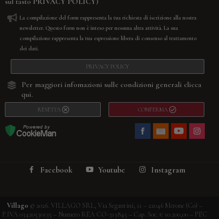
sul tasto
PRIVACY POLICY
)
La compilazione del form rappresenta la tua richiesta di iscrizione alla nostra
newsletter. Questo form non è inteso per nessuna altra attività. La sua
compilazione rappresenta la tua espressione libera di consenso al trattamento
dei dati.
PRIVACY POLICY
Per maggiori infomazioni sulle condizioni generali
clicca
qui.
RESETTA
CONFERMA
Facebook
Youtube
Instagram
Villago
© 2026. VILLAGO SRL, Via Segantini, 11 – 22046 Merone (Co) –
P.IVA 03420530135 – Numero REA CO-313845 – Cap. Soc. € 10.200,00 – PEC