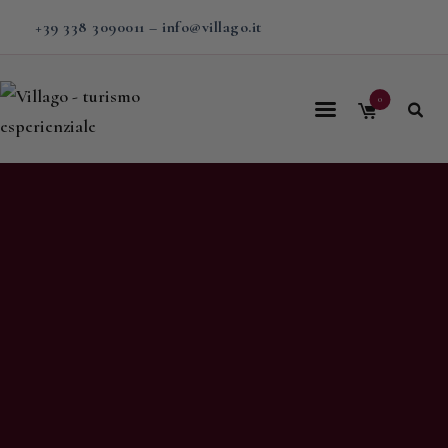
+39 338 3090011
–
info@villago.it
0
Home
Villago
Proposte
Soggiorni
V-BOX
Calendario
Shop
Magazine