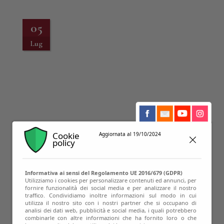
05
Lug
Cookie
Aggiornata al 19/10/2024
policy
Informativa ai sensi del Regolamento UE 2016/679 (GDPR)
Utilizziamo i cookies per personalizzare contenuti ed annunci, per
fornire funzionalità dei social media e per analizzare il nostro
traffico. Condividiamo inoltre informazioni sul modo in cui
utilizza il nostro sito con i nostri partner che si occupano di
01
analisi dei dati web, pubblicità e social media, i quali potrebbero
combinarle con altre informazioni che ha fornito loro o che