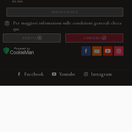
dei dati.
PRIVACY POLICY
Per maggiori infomazioni sulle condizioni generali
clicca
qui.
RESETTA
CONFERMA
Facebook
Youtube
Instagram
Villago
© 2026. VILLAGO SRL, Via Segantini, 11 – 22046 Merone (Co) –
P.IVA 03420530135 – Numero REA CO-313845 – Cap. Soc. € 10.200,00 – PEC
villagosrl@legalmail.it
Telefono:
+39 338-3090011
– Email:
info@villago.it
– Alcune immagini del sito
sono utilizzate su licenza di Shutterstock.com e rispettivi autori Sito realizzato
da
ShareNow!