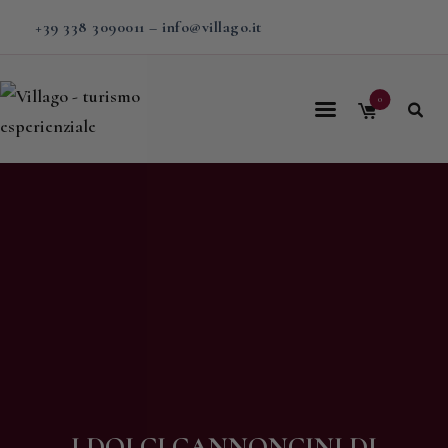
+39 338 3090011
–
info@villago.it
0
Home
Villago
Proposte
Soggiorni
V-BOX
Calendario
Shop
Magazine
I DOLCI CANNONCINI DI