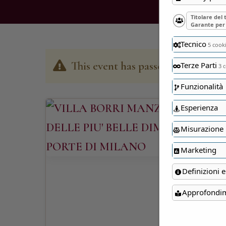
Titolare del
Garante per 
Tecnico
5 cook
This event has passed
Terze Parti
3 c
Funzionalità
Esperienza
Misurazione
Marketing
Definizioni e
Approfondi