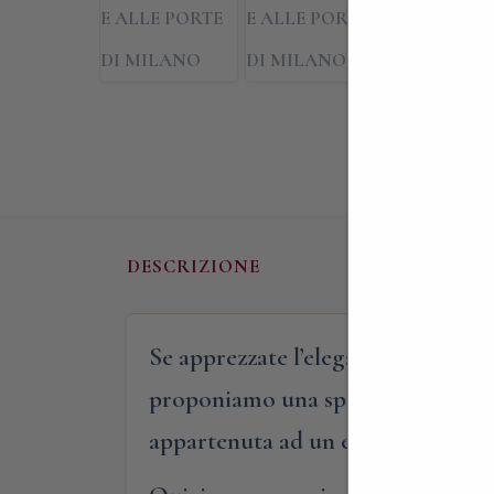
DESCRIZIONE
Se apprezzate l’eleganza del neocla
proponiamo una speciale visita a v
appartenuta ad un elegante uffici