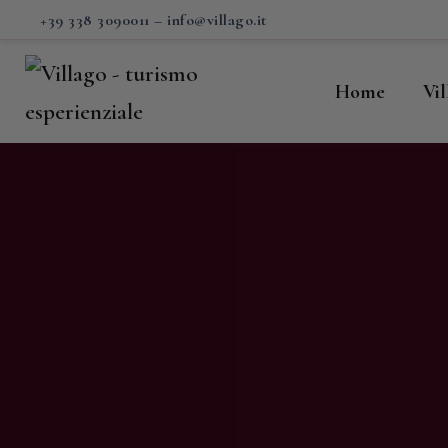
H
+39 338 3090011
–
info@villago.it
Vi
Home
Vi
P
S
V
C
S
M