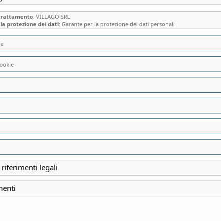
 trattamento
: VILLAGO SRL
la protezione dei dati
: Garante per la protezione dei dati personali
ie
ookie
VILLA BORRI MAN
DELLE PIU’ BELL
ALLE PORTE DI M
 riferimenti legali
INIZIO
menti
7 Giugno 2026