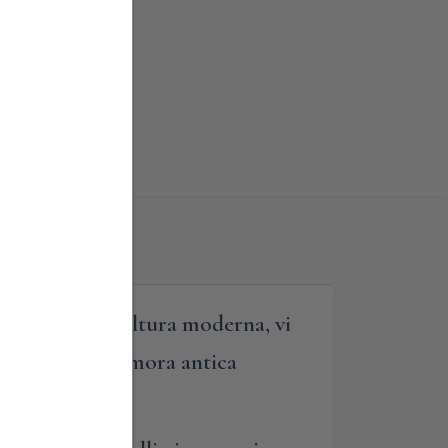
classico nella cultura moderna, vi
una maestosa dimora antica