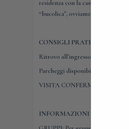
residenza con la campagna agricol
“bucolica”, ovviamente nel signifi
CONSIGLI PRATICI
Ritrovo all’ingresso della dimora,
Parcheggi disponibili nella piazza 
VISITA CONFERMATA – PRE
INFORMAZIONI E PRENOTA
GRUPPI: Per gruppi composti da alm