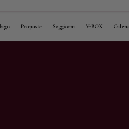
ome
llago
llago
Proposte
Soggiorni
V-BOX
Calen
roposte
oggiorni
-BOX
alendario
hop
agazine