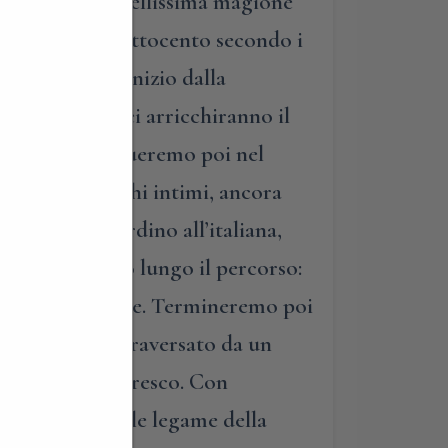
ura di questa bellissima magione
gli inizi dell’Ottocento secondo i
percorso avrà inizio dalla
 di dei e semidei arricchiranno il
classici. Continueremo poi nel
ella villa, luoghi intimi, ancora
bellissimo giardino all’italiana,
he incontreremo lungo il percorso:
civiltà occidentale. Termineremo poi
teto antico, attraversato da un
nte, quasi pittoresco. Con
 e l’indissolubile legame della