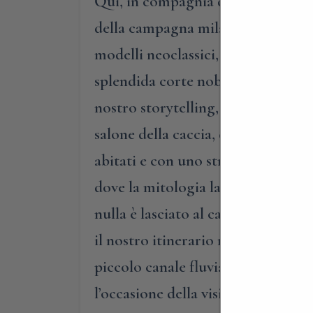
Qui, in compagnia del padrone di c
della campagna milanese, la cui st
modelli neoclassici, ovvero nello s
splendida corte nobile e proseguirà
nostro storytelling, per mostrarvi 
salone della caccia, dove l’attività
abitati e con uno straordinario fas
dove la mitologia la farà da padro
nulla è lasciato al caso e molte cu
il nostro itinerario nello spazio p
piccolo canale fluviale, ben lonta
l’occasione della visita di questo s