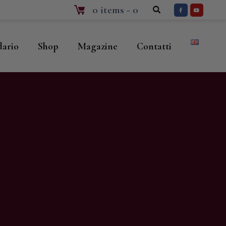
0 items
-
0
dario
Shop
Magazine
Contatti