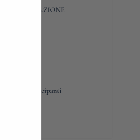
A – PRENOTAZIONE
umero dei partecipanti
renotabile