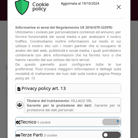
Cookie
Aggiornata al 19/10/2024
policy
Informativa ai sensi del Regolamento UE 2016/679 (GDPR)
Utilizziamo i cookies per personalizzare contenuti ed annunci, per
fornire funzionalità dei social media e per analizzare il nostro
traffico. Condividiamo inoltre informazioni sul modo in cui
This event has passed
utilizza il nostro sito con i nostri partner che si occupano di
analisi dei dati web, pubblicità e social media, i quali potrebbero
combinarle con altre informazioni che ha fornito loro o che
hanno raccolto dal suo utilizzo dei loro servizi.
Da questo pannello puoi configurare tutte le tue
preferenze. Puoi trovare maggiori informazioni e dettagli sulla
modalità di trattamento dei tuoi dati sulla nostra pagina
Privacy
policy art. 13.
Privacy policy art. 13
Titolare del trattamento
: VILLAGO SRL
Garante per la protezione dei dati
: Garante per la
protezione dei dati personali
Tecnico
5 cookie
Terze Parti
3 cookie