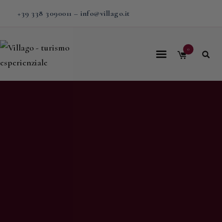
+39 338 3090011
–
info@villago.it
0
Home
Villago
Proposte
Soggiorni
V-BOX
Calendario
Shop
Magazine