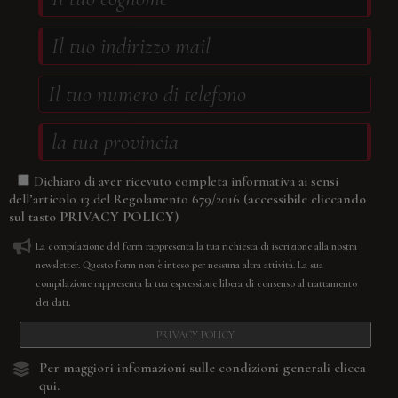
Dichiaro di aver ricevuto completa informativa ai sensi
(accessibile cliccando
dell’articolo 13 del Regolamento 679/2016
sul tasto
PRIVACY POLICY
)
La compilazione del form rappresenta la tua richiesta di iscrizione alla nostra
newsletter. Questo form non è inteso per nessuna altra attività. La sua
compilazione rappresenta la tua espressione libera di consenso al trattamento
dei dati.
PRIVACY POLICY
Per maggiori infomazioni sulle condizioni generali
clicca
qui.