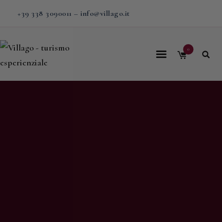
+39 338 3090011
–
info@villago.it
0
Home
Villago
Proposte
Soggiorni
V-BOX
Calendario
Shop
Magazine