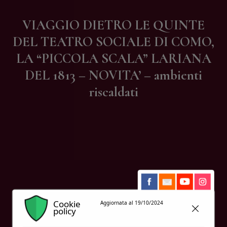
Contatti
VIAGGIO DIETRO LE QUINTE
DEL TEATRO SOCIALE DI COMO,
LA “PICCOLA SCALA” LARIANA
DEL 1813 – NOVITA’ – ambienti
riscaldati
Cookie
Aggiornata al 19/10/2024
policy