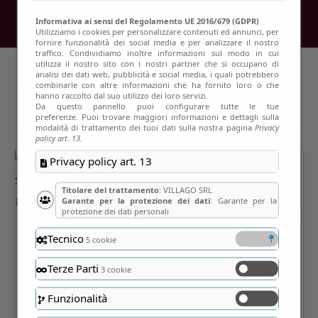
Informativa ai sensi del Regolamento UE 2016/679 (GDPR)
Utilizziamo i cookies per personalizzare contenuti ed annunci, per
fornire funzionalità dei social media e per analizzare il nostro
traffico. Condividiamo inoltre informazioni sul modo in cui
utilizza il nostro sito con i nostri partner che si occupano di
analisi dei dati web, pubblicità e social media, i quali potrebbero
combinarle con altre informazioni che ha fornito loro o che
hanno raccolto dal suo utilizzo dei loro servizi.
This event has passed
Da questo pannello puoi configurare tutte le tue
preferenze. Puoi trovare maggiori informazioni e dettagli sulla
modalità di trattamento dei tuoi dati sulla nostra pagina
Privacy
policy art. 13.
Privacy policy art. 13
Titolare del trattamento
: VILLAGO SRL
Garante per la protezione dei dati
: Garante per la
protezione dei dati personali
Tecnico
5 cookie
Terze Parti
3 cookie
Funzionalità