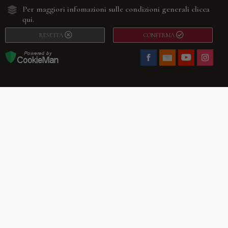
Per maggiori infomazioni sulle condizioni generali
clicca
qui.
RESETTA
CONFERMA
Facebook
Youtube
Instagram
Villago
© 2026. VILLAGO SRL, Via Segantini, 11 – 22046 Merone (Co) –
P.IVA 03420530135 – Numero REA CO-313845 – Cap. Soc. € 10.200,00 – PEC
villagosrl@legalmail.it
Telefono:
+39 338-3090011
– Email:
info@villago.it
– Alcune immagini del sito
sono utilizzate su licenza di Shutterstock.com e rispettivi autori Sito realizzato
da
ShareNow!
Privacy Policy