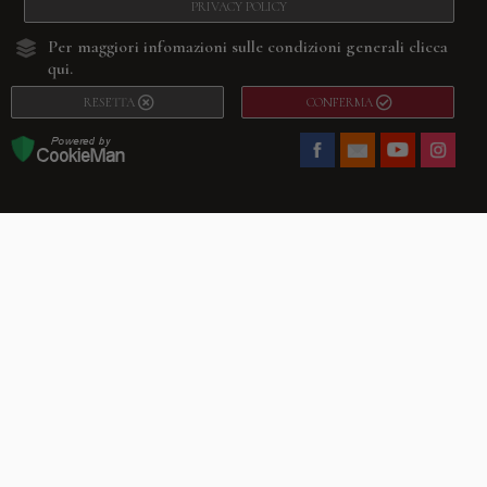
PRIVACY POLICY
Per maggiori infomazioni sulle condizioni generali
clicca
qui.
RESETTA
CONFERMA
Facebook
Youtube
Instagram
Villago
© 2026. VILLAGO SRL, Via Segantini, 11 – 22046 Merone (Co) –
P.IVA 03420530135 – Numero REA CO-313845 – Cap. Soc. € 10.200,00 – PEC
villagosrl@legalmail.it
Telefono:
+39 338-3090011
– Email:
info@villago.it
– Alcune immagini del sito
sono utilizzate su licenza di Shutterstock.com e rispettivi autori Sito realizzato
da
ShareNow!
Privacy Policy