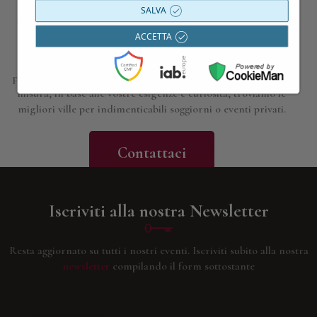
SALVA
Contattaci per maggiori informazioni
ACCETTA
Siamo a disposizione per approfondire i dettagli di tutte le
proposte presentate; progettiamo esperienze, gite e viaggi su
misura, in base alle vostre esigenze e curiosità; troviamo le
migliori ville per indimenticabili soggiorni o eventi privati.
Contattaci
Iscriviti alla nostra Newsletter
Resta aggiornato su tutti i nostri eventi.
Iscriviti subito alla nostra
newsletter
compilando il form sottostante