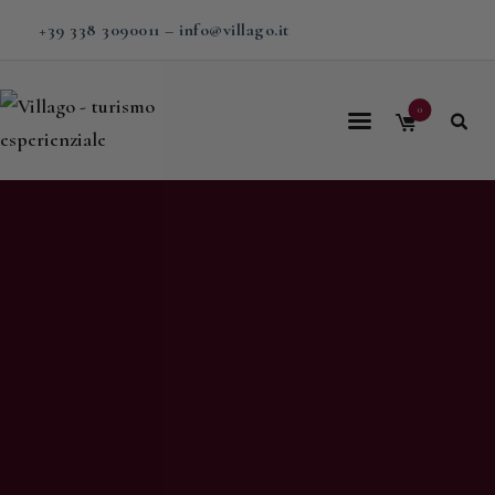
+39 338 3090011
–
info@villago.it
0
Home
Villago
Proposte
Soggiorni
V-BOX
Calendario
Shop
Magazine