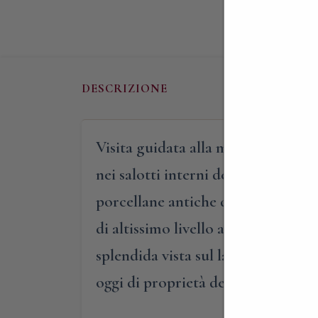
DESCRIZIONE
Visita guidata alla meravigliosa vi
nei salotti interni della dimora, p
porcellane antiche dal ‘300 all’800
di altissimo livello artistico. Il pe
splendida vista sul lago di Varese
oggi di proprietà della Santa Sede 