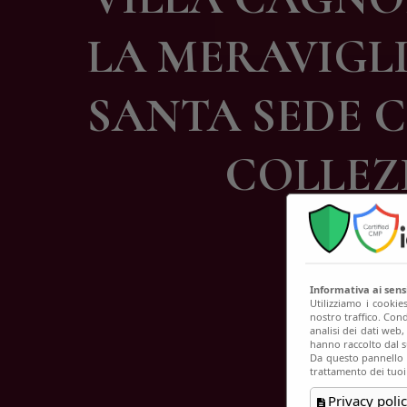
C
LA MERAVIGLI
SANTA SEDE C
COLLEZI
Informativa ai sen
Utilizziamo i cookie
nostro traffico. Cond
analisi dei dati web
hanno raccolto dal su
Da questo pannello p
trattamento dei tuoi
Privacy polic