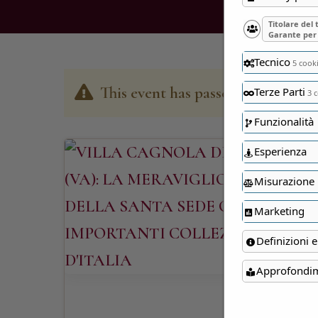
Titolare del
Garante per 
Tecnico
5 cook
This event has passed
Terze Parti
3 c
Funzionalità
Esperienza
Misurazione
Marketing
Definizioni e
Approfondi