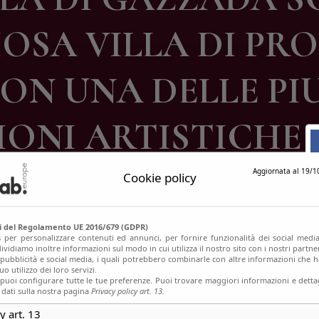
ontatti
OSA VILLA DI PRO
ON UNA DELLE PI
ONI ARTISTICHE 
Aggiornata al 19/1
Cookie policy
si del Regolamento UE 2016/679 (GDPR)
s per personalizzare contenuti ed annunci, per fornire funzionalità dei social media
ividiamo inoltre informazioni sul modo in cui utilizza il nostro sito con i nostri partn
, pubblicità e social media, i quali potrebbero combinarle con altre informazioni che h
o utilizzo dei loro servizi.
uoi configurare tutte le tue preferenze. Puoi trovare maggiori informazioni e dettag
 dati sulla nostra pagina
Privacy policy art. 13.
y art. 13