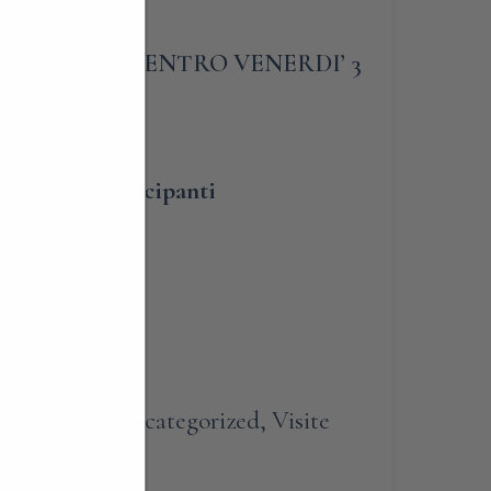
LIGATORIA ENTRO VENERDI’ 3
umero dei partecipanti
lità
renotabile
,
Uncategorized
,
Visite