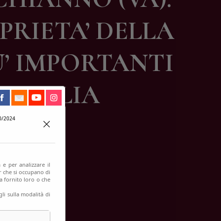
PRIETA’ DELLA
U’ IMPORTANTI
D’ITALIA
0/2024
 e per analizzare il
er che si occupano di
a fornito loro o che
li sulla modalità di