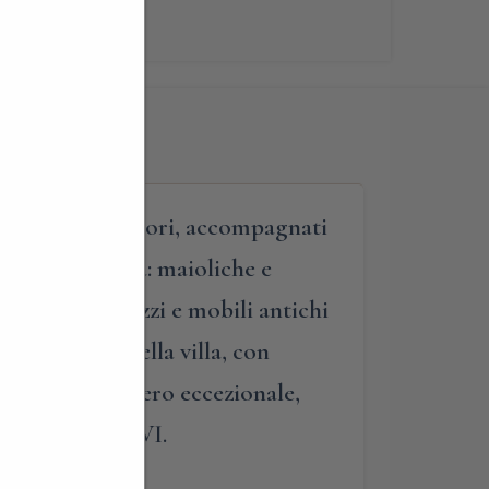
Varese. I visitatori, accompagnati
reziosa d’Italia: maioliche e
 sculture, arazzi e mobili antichi
o all’inglese della villa, con
una dimora davvero eccezionale,
si Beato Paolo VI.