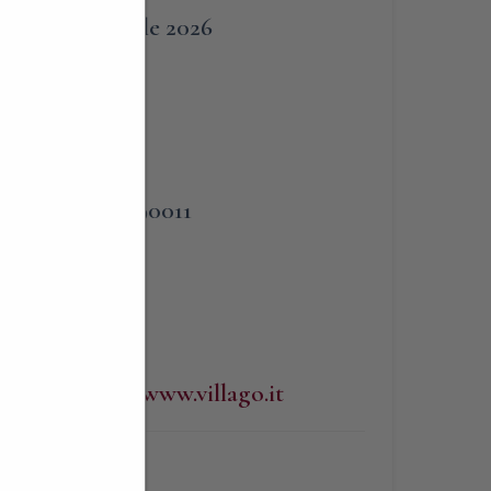
4 Aprile 2026
PHONE
3383090011
)
WEBSITE
http://www.villago.it