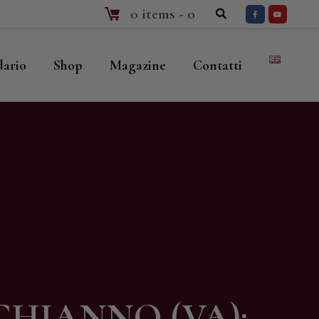
0 items
-
0
dario
Shop
Magazine
Contatti
HIANNO (VA):