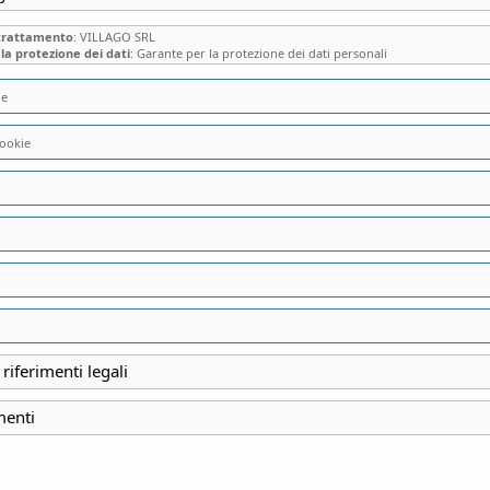
 trattamento
: VILLAGO SRL
la protezione dei dati
: Garante per la protezione dei dati personali
ie
ookie
VILLA CAGNOLA 
(VA): LA MERAVIG
DELLA SANTA SED
IMPORTANTI COL
 riferimenti legali
D’ITALIA
menti
INIZIO