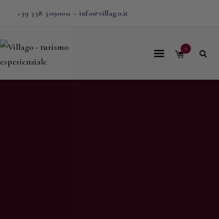
+39 338 3090011
–
info@villago.it
0
Home
Villago
Proposte
Soggiorni
V-BOX
Calendario
Shop
Magazine