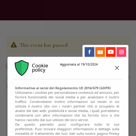
This event has passed
Cookie
Aggiornata al 19/10/2024
policy
Informativa ai sensi del Regolamento UE 2016/679 (GDPR)
Utilizziamo i cookies per personalizzare contenuti ed annunci, per
fornire funzionalità dei social media e per analizzare il nostro
traffico. Condividiamo inoltre informazioni sul modo in cui
utilizza il nostro sito con i nostri partner che si occupano di
analisi dei dati web, pubblicità e social media, i quali potrebbero
combinarle con altre informazioni che ha fornito loro o che
hanno raccolto dal suo utilizzo dei loro servizi.
Da questo pannello puoi configurare tutte le tue
preferenze. Puoi trovare maggiori informazioni e dettagli sulla
modalità di trattamento dei tuoi dati sulla nostra pagina
Privacy