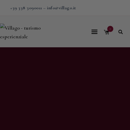
+39 338 3090011
–
info@villago.it
0
Home
Villago
Proposte
Soggiorni
V-BOX
Calendario
Shop
Magazine