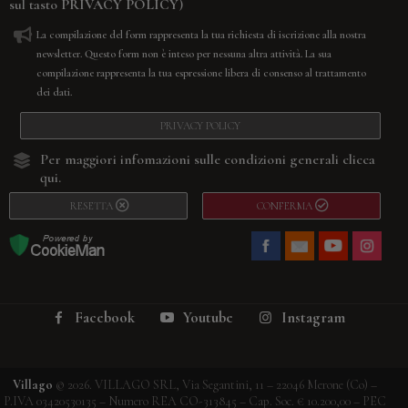
sul tasto
PRIVACY POLICY
)
La compilazione del form rappresenta la tua richiesta di iscrizione alla nostra
newsletter. Questo form non è inteso per nessuna altra attività. La sua
compilazione rappresenta la tua espressione libera di consenso al trattamento
dei dati.
PRIVACY POLICY
Per maggiori infomazioni sulle condizioni generali
clicca
qui.
RESETTA
CONFERMA
Facebook
Youtube
Instagram
Villago
© 2026. VILLAGO SRL, Via Segantini, 11 – 22046 Merone (Co) –
P.IVA 03420530135 – Numero REA CO-313845 – Cap. Soc. € 10.200,00 – PEC