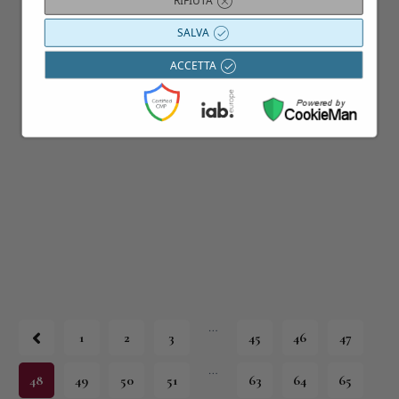
07
RIFIUTA
Lug
SALVA
ACCETTA
…
1
2
3
45
46
47
…
48
49
50
51
63
64
65