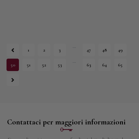
…
1
2
3
47
48
49
…
50
51
52
53
63
64
65
Contattaci per maggiori informazioni