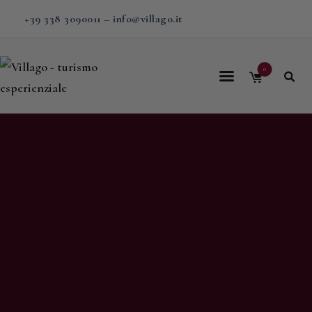
+39 338 3090011
–
info@villago.it
0
Home
Villago
Proposte
Soggiorni
V-BOX
Calendario
Shop
Magazine