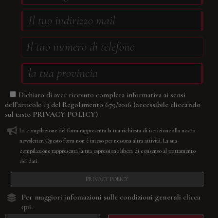
Dichiaro di aver ricevuto completa informativa ai sensi
(accessibile cliccando
dell’articolo 13 del Regolamento 679/2016
sul tasto
PRIVACY POLICY
)
La compilazione del form rappresenta la tua richiesta di iscrizione alla nostra
newsletter. Questo form non è inteso per nessuna altra attività. La sua
compilazione rappresenta la tua espressione libera di consenso al trattamento
dei dati.
PRIVACY POLICY
Per maggiori infomazioni sulle condizioni generali
clicca
qui.