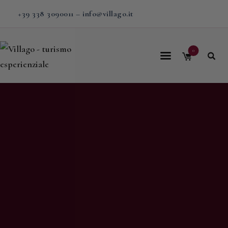
+39 338 3090011
–
info@villago.it
0
Home
Villago
Proposte
Soggiorni
V-BOX
Calendario
Shop
Magazine