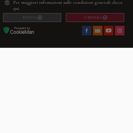
Per maggiori infomazioni sulle condizioni generali
clicca
qui.
RESETTA
CONFERMA
Facebook
Youtube
Instagram
Villago
© 2026. VILLAGO SRL, Via Segantini, 11 – 22046 Merone (Co) –
P.IVA 03420530135 – Numero REA CO-313845 – Cap. Soc. € 10.200,00 – PEC
villagosrl@legalmail.it
Telefono:
+39 338-3090011
– Email:
info@villago.it
– Alcune immagini del sito
sono utilizzate su licenza di Shutterstock.com e rispettivi autori Sito realizzato
da
ShareNow!
Privacy Policy
Termini e condizioni