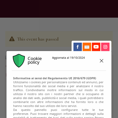
This event has passed
Cookie
Aggiornata al 19/10/2024
policy
Informativa ai sensi del Regolamento UE 2016/679 (GDPR)
Utilizziamo i cookies per personalizzare contenuti ed annunci, per
fornire funzionalità dei social media e per analizzare il nostro
traffico. Condividiamo inoltre informazioni sul modo in cui
utilizza il nostro sito con i nostri partner che si occupano di
analisi dei dati web, pubblicità e social media, i quali potrebbero
combinarle con altre informazioni che ha fornito loro o che
hanno raccolto dal suo utilizzo dei loro servizi.
Da questo pannello puoi configurare tutte le tue
preferenze. Puoi trovare maggiori informazioni e dettagli sulla
modalità di trattamento dei tuoi dati sulla nostra pagina
Privacy