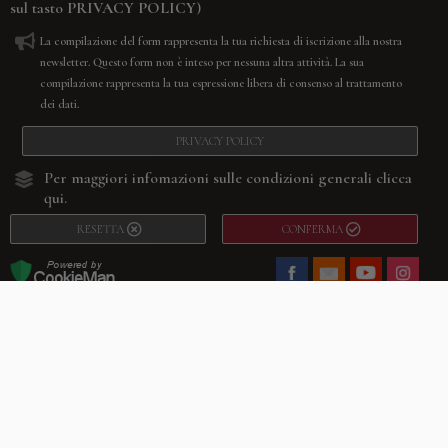
sul tasto
PRIVACY POLICY
)
La compilazione del form rappresenta la tua richiesta di iscrizione alla nostra
newsletter. Questo form non è inteso per nessuna altra attività. La sua
compilazione rappresenta la tua espressione libera di consenso al trattamento
dei dati.
PRIVACY POLICY
Per maggiori infomazioni sulle condizioni generali
clicca
qui.
RESETTA
CONFERMA
Facebook
Youtube
Instagram
Villago
© 2026. VILLAGO SRL, Via Segantini, 11 – 22046 Merone (Co) –
P.IVA 03420530135 – Numero REA CO-313845 – Cap. Soc. € 10.200,00 – PEC
villagosrl@legalmail.it
Telefono:
+39 338-3090011
– Email:
info@villago.it
– Alcune immagini del sito
sono utilizzate su licenza di Shutterstock.com e rispettivi autori Sito realizzato