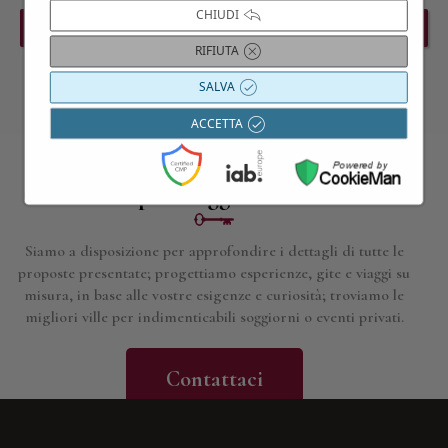
CHIUDI
PREVIOUS EVENT
NEXT EVENT
RIFIUTA
SALVA
ACCETTA
Contattaci per maggiori informazioni
Siamo a disposizione per approfondire i dettagli di tutte le
proposte presentate; progettiamo esperienze, gite e viaggi su
misura, in base alle vostre esigenze e curiosità; troviamo le
migliori ville per indimenticabili soggiorni o eventi privati.
Contattaci