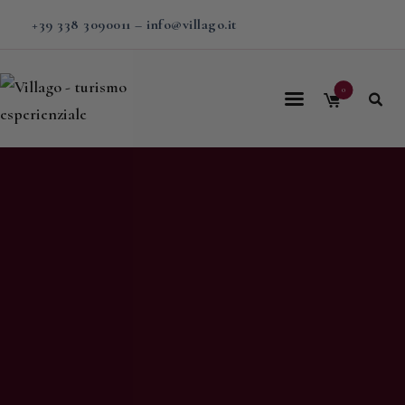
+39 338 3090011
–
info@villago.it
0
Home
Villago
Proposte
Soggiorni
V-BOX
Calendario
Shop
Magazine