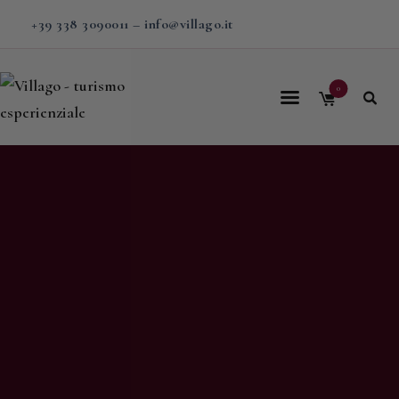
+39 338 3090011
–
info@villago.it
0
Home
Villago
Proposte
Soggiorni
V-BOX
Calendario
Shop
Magazine