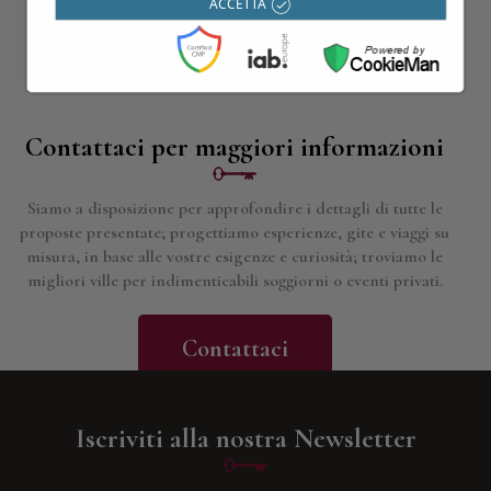
ACCETTA
Contattaci per maggiori informazioni
Siamo a disposizione per approfondire i dettagli di tutte le
proposte presentate; progettiamo esperienze, gite e viaggi su
misura, in base alle vostre esigenze e curiosità; troviamo le
migliori ville per indimenticabili soggiorni o eventi privati.
Contattaci
Iscriviti alla nostra Newsletter