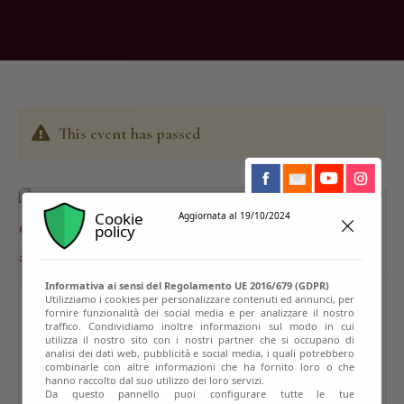
This event has passed
Cookie
Aggiornata al 19/10/2024
policy
Informativa ai sensi del Regolamento UE 2016/679 (GDPR)
Utilizziamo i cookies per personalizzare contenuti ed annunci, per
fornire funzionalità dei social media e per analizzare il nostro
traffico. Condividiamo inoltre informazioni sul modo in cui
utilizza il nostro sito con i nostri partner che si occupano di
analisi dei dati web, pubblicità e social media, i quali potrebbero
combinarle con altre informazioni che ha fornito loro o che
hanno raccolto dal suo utilizzo dei loro servizi.
Da questo pannello puoi configurare tutte le tue