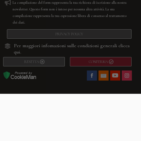
La compilazione del form rappresenta la tua richiesta di iscrizione alla nostra
newsletter. Questo form non è inteso per nessuna altra attività. La sua
compilazione rappresenta la tua espressione libera di consenso al trattamento
dei dati.
PRIVACY POLICY
Per maggiori infomazioni sulle condizioni generali
clicca
qui.
RESETTA
CONFERMA
Facebook
Youtube
Instagram
Villago
© 2026. VILLAGO SRL, Via Segantini, 11 – 22046 Merone (Co) –
P.IVA 03420530135 – Numero REA CO-313845 – Cap. Soc. € 10.200,00 – PEC
villagosrl@legalmail.it
Telefono:
+39 338-3090011
– Email:
info@villago.it
– Alcune immagini del sito