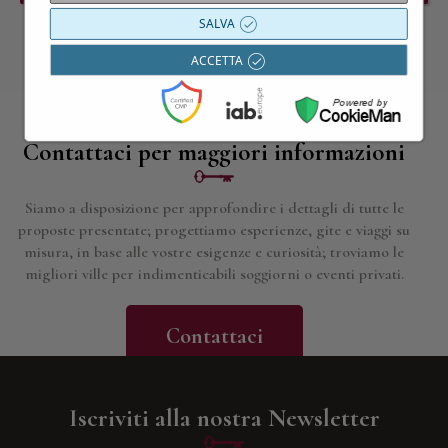
SALVA
ACCETTA
Contattaci per maggiori informazioni
Siamo a disposizione per approfondire i dettagli di tutte le
proposte presentate; progettiamo esperienze, gite e viaggi su
misura, in base alle vostre esigenze e curiosità; troviamo le
migliori ville per indimenticabili soggiorni o eventi privati.
Contattaci
Iscriviti alla nostra Newsletter