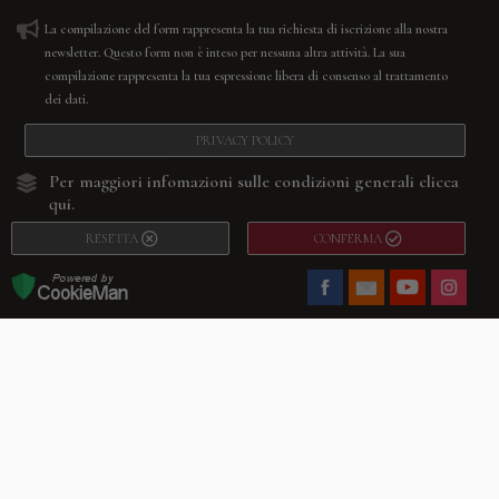
La compilazione del form rappresenta la tua richiesta di iscrizione alla nostra
newsletter. Questo form non è inteso per nessuna altra attività. La sua
compilazione rappresenta la tua espressione libera di consenso al trattamento
dei dati.
PRIVACY POLICY
Per maggiori infomazioni sulle condizioni generali
clicca
qui.
RESETTA
CONFERMA
Facebook
Youtube
Instagram
Villago
© 2026. VILLAGO SRL, Via Segantini, 11 – 22046 Merone (Co) –
P.IVA 03420530135 – Numero REA CO-313845 – Cap. Soc. € 10.200,00 – PEC
villagosrl@legalmail.it