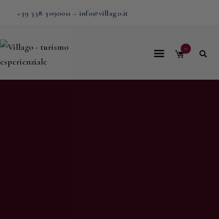
+39 338 3090011
–
info@villago.it
0
Home
Villago
Proposte
Soggiorni
V-BOX
Calendario
Shop
Magazine