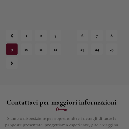
…
1
2
3
6
7
8
…
9
10
11
12
23
24
25
Contattaci per maggiori informazioni
Siamo a disposizione per approfondire i dettagli di tutte le
proposte presentate; progettiamo esperienze, gite e viaggi su