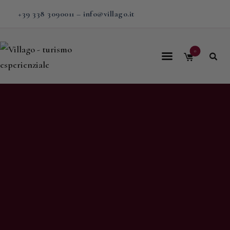
+39 338 3090011
–
info@villago.it
0
Home
Villago
Proposte
Soggiorni
V-BOX
Calendario
Shop
Magazine