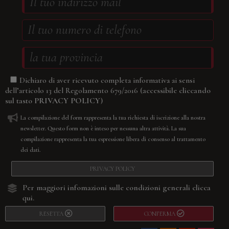
Dichiaro di aver ricevuto completa informativa ai sensi
(accessibile cliccando
dell’articolo 13 del Regolamento 679/2016
sul tasto
PRIVACY POLICY
)
La compilazione del form rappresenta la tua richiesta di iscrizione alla nostra
newsletter. Questo form non è inteso per nessuna altra attività. La sua
compilazione rappresenta la tua espressione libera di consenso al trattamento
dei dati.
PRIVACY POLICY
Per maggiori infomazioni sulle condizioni generali
clicca
qui.
RESETTA
CONFERMA