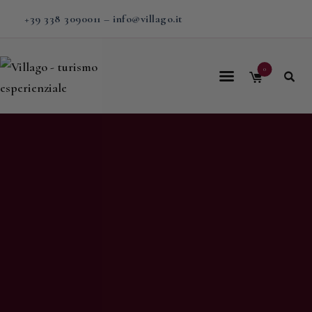
+39 338 3090011
–
info@villago.it
0
Home
Villago
Proposte
Soggiorni
V-BOX
Calendario
Shop
Magazine