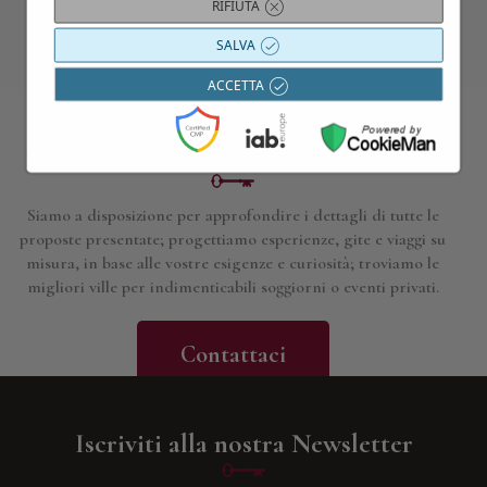
RIFIUTA
SALVA
ACCETTA
Contattaci per maggiori informazioni
Siamo a disposizione per approfondire i dettagli di tutte le
proposte presentate; progettiamo esperienze, gite e viaggi su
misura, in base alle vostre esigenze e curiosità; troviamo le
migliori ville per indimenticabili soggiorni o eventi privati.
Contattaci
Iscriviti alla nostra Newsletter