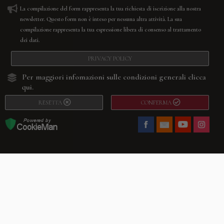
La compilazione del form rappresenta la tua richiesta di iscrizione alla nostra
newsletter. Questo form non è inteso per nessuna altra attività. La sua
compilazione rappresenta la tua espressione libera di consenso al trattamento
dei dati.
PRIVACY POLICY
Per maggiori infomazioni sulle condizioni generali
clicca
qui.
RESETTA
CONFERMA
Facebook
Youtube
Instagram
Villago
© 2026. VILLAGO SRL, Via Segantini, 11 – 22046 Merone (Co) –
P.IVA 03420530135 – Numero REA CO-313845 – Cap. Soc. € 10.200,00 – PEC
villagosrl@legalmail.it