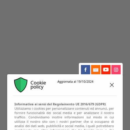
Cookie
Aggiornata al 19/10/2024
policy
19
Informativa ai sensi del Regolamento UE 2016/679 (GDPR)
Apr
Utilizziamo i cookies per personalizzare contenuti ed annunci, per
fornire funzionalità dei social media e per analizzare il nostro
traffico. Condividiamo inoltre informazioni sul modo in cui
utilizza il nostro sito con i nostri partner che si occupano di
analisi dei dati web, pubblicità e social media, i quali potrebbero