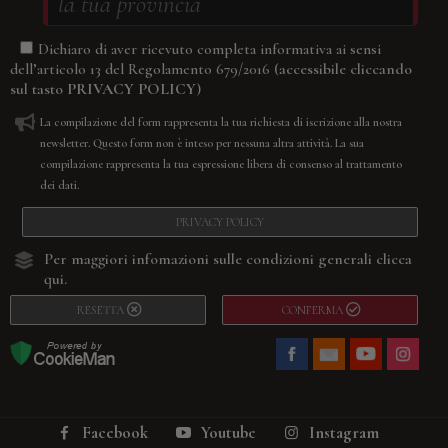
Dichiaro di aver ricevuto completa informativa ai sensi
(accessibile cliccando
dell’articolo 13 del Regolamento 679/2016
sul tasto
PRIVACY POLICY
)
La compilazione del form rappresenta la tua richiesta di iscrizione alla nostra
newsletter. Questo form non è inteso per nessuna altra attività. La sua
compilazione rappresenta la tua espressione libera di consenso al trattamento
dei dati.
PRIVACY POLICY
Per maggiori infomazioni sulle condizioni generali
clicca
qui.
RESETTA
CONFERMA
Facebook
Youtube
Instagram