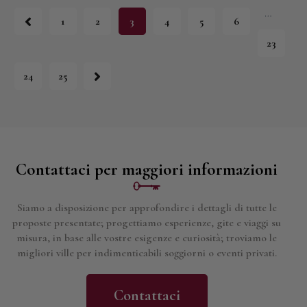
…
1
2
3
4
5
6
23
24
→
25
Contattaci per maggiori informazioni
Siamo a disposizione per approfondire i dettagli di tutte le
proposte presentate; progettiamo esperienze, gite e viaggi su
misura, in base alle vostre esigenze e curiosità; troviamo le
migliori ville per indimenticabili soggiorni o eventi privati.
Contattaci