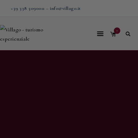
+39 338 3090011
–
info@villago.it
0
Home
Villago
Proposte
Soggiorni
V-BOX
Calendario
Shop
Magazine