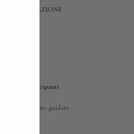
A – PRENOTAZIONE
umero dei partecipanti
renotabile
,
Visite guidate