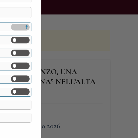
ZOLI DI CANZO, UNA
 “VICENTINA” NELL’ALTA
CA
FINE
4 Luglio 2026