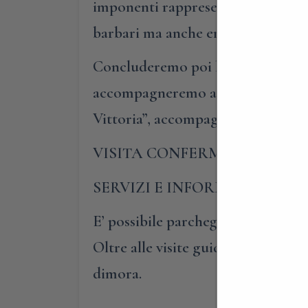
imponenti rappresentazioni di vice
barbari ma anche eroi italiani!
Concluderemo poi la nostra fiaba 
accompagneremo alla scoperta dei s
Vittoria”, accompagnati da qualch
VISITA CONFERMATA – PRE
SERVIZI E INFORMAZIONI UT
E’ possibile parcheggiare all’inter
Oltre alle visite guidate di Villago
dimora.