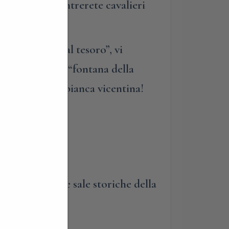
lla pace; incontrerete cavalieri
rna “caccia al tesoro”, vi
fiteatro, e la “fontana della
ita in pietra bianca vicentina!
anzi e cene nelle sale storiche della