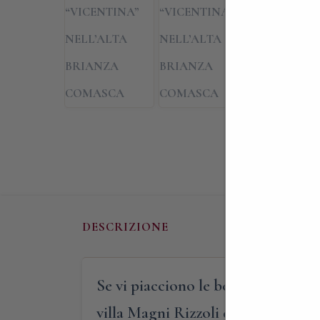
DESCRIZIONE
Se vi piacciono le belle atmosfere 
villa Magni Rizzoli di Canzo, una d