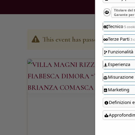
Titolare del
Garante per 
Tecnico
5 cook
This event has passed
Terze Parti
3 c
Funzionalità
Esperienza
Misurazione
Marketing
Definizioni e
Approfondi