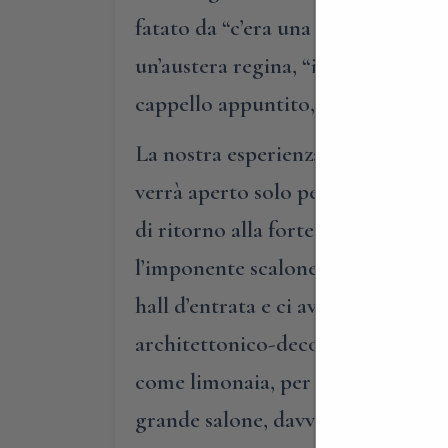
fatato da “c’era una volta”. Per l’
un’austera regina, “incontrerete” 
cappello appuntito, “conoscerete” 
La nostra esperienza avrà inizio p
verrà aperto solo per noi, per per
di ritorno alla fortezza. La villa
l’imponente scalone esterno e, “de
hall d’entrata e ci avvicenderemo n
architettonico-decorativo differe
come limonaia, per raggiungere una 
grande salone, davvero sorprendent