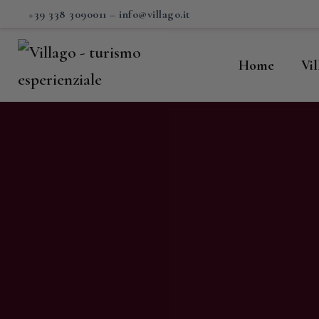
H
+39 338 3090011
–
info@villago.it
Vi
Home
Vi
P
S
V
C
S
M