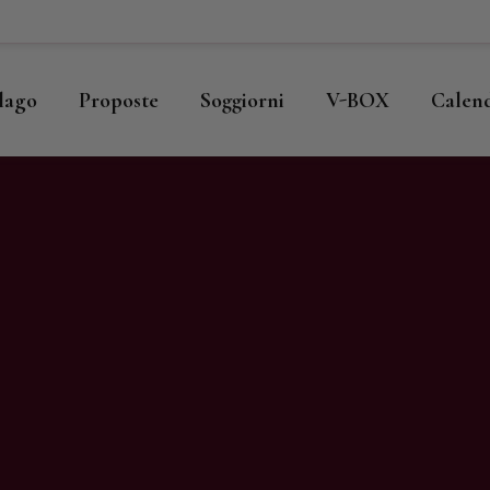
ome
llago
llago
Proposte
Soggiorni
V-BOX
Calen
roposte
oggiorni
-BOX
alendario
hop
agazine