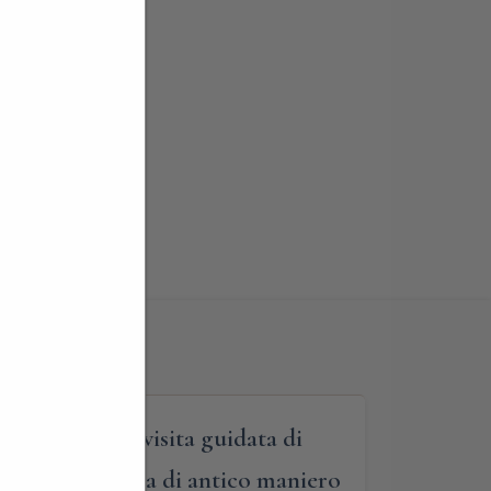
roponiamo una visita guidata di
rianza, una sorta di antico maniero