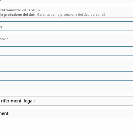
 trattamento
: VILLAGO SRL
la protezione dei dati
: Garante per la protezione dei dati personali
ie
ookie
VILLA MAGNI RIZ
FIABESCA DIMORA
BRIANZA COMAS
 riferimenti legali
INIZIO
menti
4 Luglio 2026