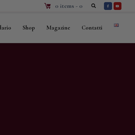
0 items
-
0
dario
Shop
Magazine
Contatti