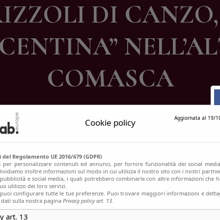
IZZOLI DI CANZO
ontatti
CENTINA” NELL’A
COMASCA
Aggiornata al 19/1
Cookie policy
si del Regolamento UE 2016/679 (GDPR)
s per personalizzare contenuti ed annunci, per fornire funzionalità dei social media
ividiamo inoltre informazioni sul modo in cui utilizza il nostro sito con i nostri partn
, pubblicità e social media, i quali potrebbero combinarle con altre informazioni che h
o utilizzo dei loro servizi.
uoi configurare tutte le tue preferenze. Puoi trovare maggiori informazioni e dettag
 dati sulla nostra pagina
Privacy policy art. 13.
y art. 13