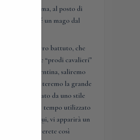
fiaba moderna, ma, al posto di
agno, e, anziché un mago dal
o in pesante ferro battuto, che
o, proprio come “prodi cavalieri”
e in pietra vicentina, saliremo
nti interni. Visiteremo la grande
uno caratterizzato da uno stile
oio vetrato, un tempo utilizzato
teca di casa. Qui, vi apparirà un
 i lati: conoscerete così