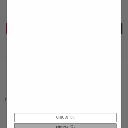
PREVIOUS EVENT
NEXT EVENT
Contattaci per maggiori informazioni
Siamo a disposizione per approfondire i dettagli di tutte le
proposte presentate; progettiamo esperienze, gite e viaggi su
misura, in base alle vostre esigenze e curiosità; troviamo le
migliori ville per indimenticabili soggiorni o eventi privati.
CHIUDI
RIFIUTA