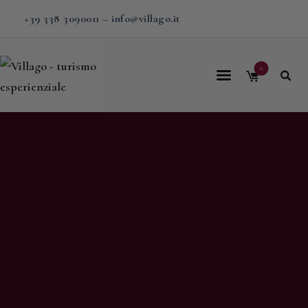
+39 338 3090011
–
info@villago.it
0
Home
Villago
Proposte
Soggiorni
V-BOX
Calendario
Shop
Magazine