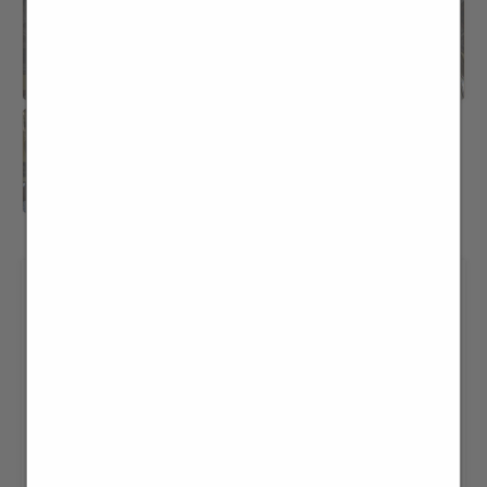
VILLA MAJNONI
D’INTIGNANO di ERBA (CO),
LA DIMORA
OTTOCENTESCA DEI
GENERALI…