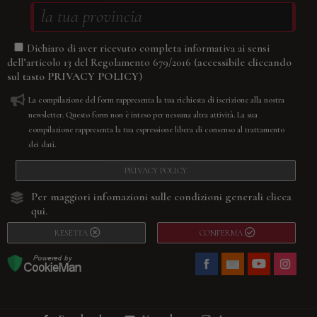
Dichiaro di aver ricevuto completa informativa ai sensi
(accessibile cliccando
dell’articolo 13 del Regolamento 679/2016
sul tasto
PRIVACY POLICY
)
La compilazione del form rappresenta la tua richiesta di iscrizione alla nostra
newsletter. Questo form non è inteso per nessuna altra attività. La sua
compilazione rappresenta la tua espressione libera di consenso al trattamento
dei dati.
PRIVACY POLICY
Per maggiori infomazioni sulle condizioni generali
clicca
qui.
RESETTA
CONFERMA