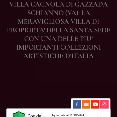
VILLA CAGNOLA DI GAZZADA
Contatti
SCHIANNO (VA): LA
MERAVIGLIOSA VILLA DI
PROPRIETA’ DELLA SANTA SEDE
CON UNA DELLE PIU’
IMPORTANTI COLLEZIONI
ARTISTICHE D’ITALIA
Cookie
Aggiornata al 19/10/2024