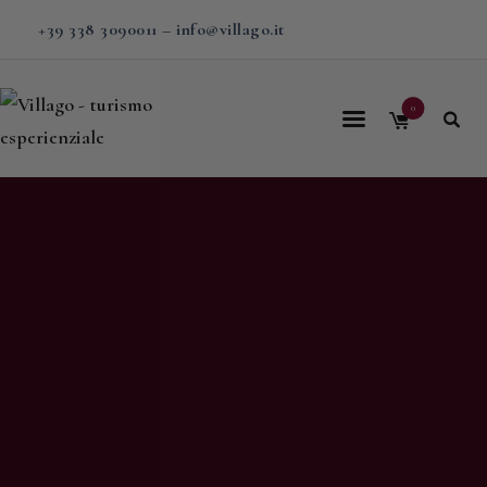
+39 338 3090011
–
info@villago.it
0
Home
Villago
Proposte
Soggiorni
V-BOX
Calendario
Shop
Magazine