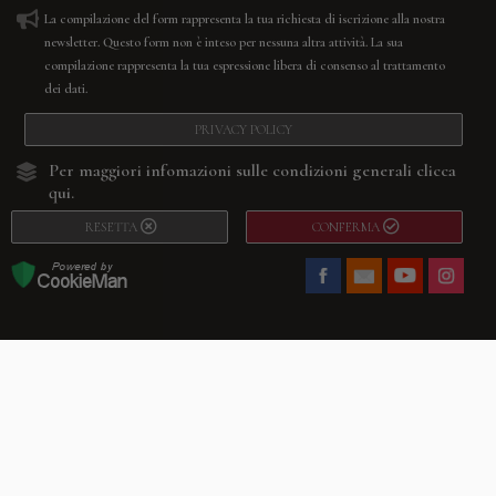
La compilazione del form rappresenta la tua richiesta di iscrizione alla nostra
newsletter. Questo form non è inteso per nessuna altra attività. La sua
compilazione rappresenta la tua espressione libera di consenso al trattamento
dei dati.
PRIVACY POLICY
Per maggiori infomazioni sulle condizioni generali
clicca
qui.
RESETTA
CONFERMA
Facebook
Youtube
Instagram
Villago
© 2026. VILLAGO SRL, Via Segantini, 11 – 22046 Merone (Co) –
P.IVA 03420530135 – Numero REA CO-313845 – Cap. Soc. € 10.200,00 – PEC
villagosrl@legalmail.it