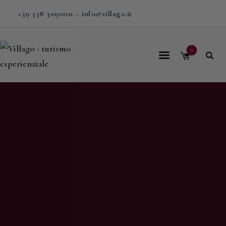
+39 338 3090011
–
info@villago.it
0
Home
Villago
Proposte
Soggiorni
V-BOX
Calendario
Shop
Magazine