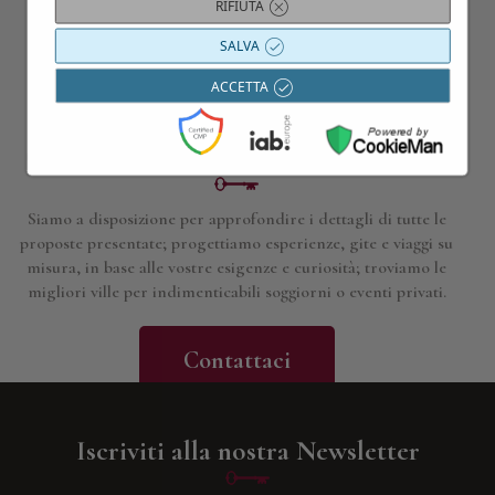
RIFIUTA
SALVA
ACCETTA
Contattaci per maggiori informazioni
Siamo a disposizione per approfondire i dettagli di tutte le
proposte presentate; progettiamo esperienze, gite e viaggi su
misura, in base alle vostre esigenze e curiosità; troviamo le
migliori ville per indimenticabili soggiorni o eventi privati.
Contattaci
Iscriviti alla nostra Newsletter